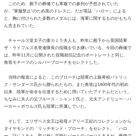
このため、殿下の葬儀でも軍服での参列が予想されていた
が、“軍服禁止”のため黒のドレスに。だが英誌「ハロー」による
と、胸に付けられた多数のメダルには、海軍に関するものがもちろ
ん含まれていた。
チャールズ皇太子の妻カミラ夫人も、昨年に殿下から英国陸軍
ザ・ライフルズ名誉連隊長の役職を引き継いでいる。今回の葬儀で
は、昨年11月に公開された役職就任記念のポートレートと同じ、
角笛モチーフのシルバーブローチをセレクトした。
当時の報道によると、このブローチは陸軍の上級将校パトリッ
ク・サンダース氏から贈られたもの。また角笛は1800年代の初め
以来、陸軍が命令を伝達するために用いていたアイテムだという。
ちなみに夫人の父ブルース・シャンド氏と、元夫アンドリュー・パ
ーカー＝ボウルズ氏も陸軍に所属していた。
そして、エリザベス女王は祖母メアリー王妃のコレクションから
ダイヤモンドの「リッチモンド・ブローチ」をセレクト。「ハロ
ー」誌によると、取り外し可能なパールのパーツもあるが、葬儀で