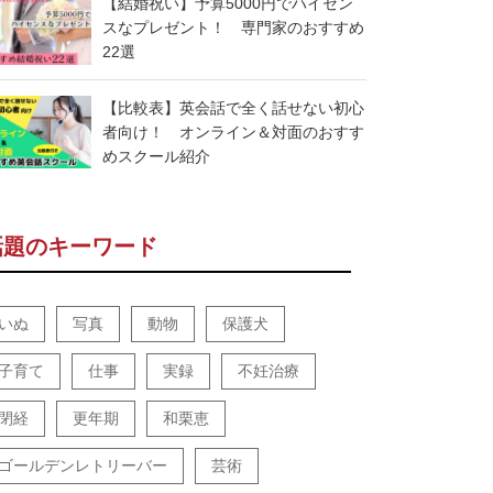
【結婚祝い】予算5000円でハイセン
スなプレゼント！ 専門家のおすすめ
22選
【比較表】英会話で全く話せない初心
者向け！ オンライン＆対面のおすす
めスクール紹介
話題のキーワード
いぬ
写真
動物
保護犬
子育て
仕事
実録
不妊治療
閉経
更年期
和栗恵
ゴールデンレトリーバー
芸術