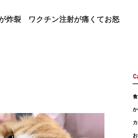
が炸裂 ワクチン注射が痛くてお怒
C
食
か
カ
お