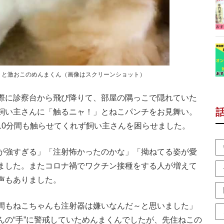
」と激おこのめんまくん（画像はスクリーンショット）
際に診察台から飛び降りて、部屋の隅っこで隠れていた
飼い主さんに「触るニャ！」とねこパンチをお見舞い。
10分間も触らせてくれず飼い主さんを困らせました。
が強すぎる」「注射怖かったのかな」「拗ねてる姿が愛
ました。またコロナ禍でワクチン接種をする人が増えて
声もありました。
間もねこちゃんも注射器は嫌いなんだ～と思いました」
んの“手”に警戒していためんまくんでしたが、先住ねこの