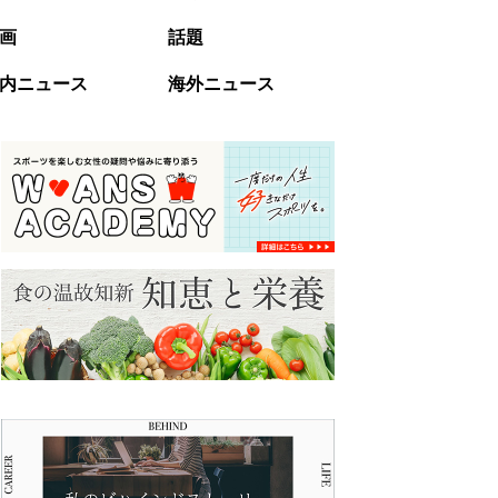
画
話題
内ニュース
海外ニュース