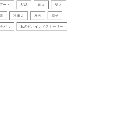
アート
SNS
育児
柴犬
馬
秋田犬
漫画
親子
子ども
私のビハインドストーリー