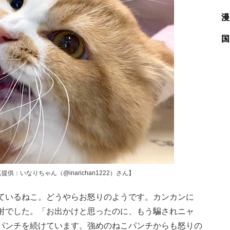
漫
国
：いなりちゃん（@inarichan1222）さん】
ているねこ。どうやらお怒りのようです。カンカンに
射でした。「お出かけと思ったのに、もう騙されニャ
パンチを続けています。強めのねこパンチからも怒りの