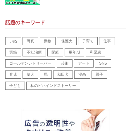
話題のキーワード
いぬ
写真
動物
保護犬
子育て
仕事
実録
不妊治療
閉経
更年期
和栗恵
ゴールデンレトリーバー
芸術
アート
SNS
育児
柴犬
馬
秋田犬
漫画
親子
子ども
私のビハインドストーリー