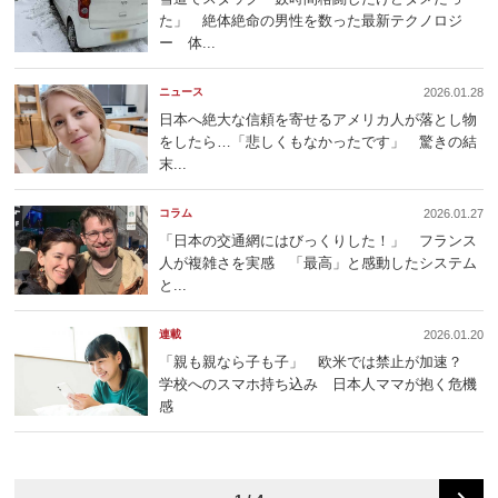
た」 絶体絶命の男性を数った最新テクノロジ
ー 体...
ニュース
2026.01.28
日本へ絶大な信頼を寄せるアメリカ人が落とし物
をしたら…「悲しくもなかったです」 驚きの結
末...
コラム
2026.01.27
「日本の交通網にはびっくりした！」 フランス
人が複雑さを実感 「最高」と感動したシステム
と...
連載
2026.01.20
「親も親なら子も子」 欧米では禁止が加速？
学校へのスマホ持ち込み 日本人ママが抱く危機
感