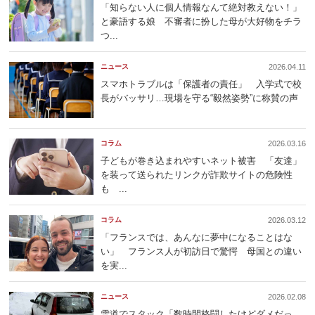
「知らない人に個人情報なんて絶対教えない！」
と豪語する娘 不審者に扮した母が大好物をチラ
つ...
ニュース
2026.04.11
スマホトラブルは「保護者の責任」 入学式で校
長がバッサリ…現場を守る“毅然姿勢”に称賛の声
コラム
2026.03.16
子どもが巻き込まれやすいネット被害 「友達」
を装って送られたリンクが詐欺サイトの危険性
も ...
コラム
2026.03.12
「フランスでは、あんなに夢中になることはな
い」 フランス人が初訪日で驚愕 母国との違い
を実...
ニュース
2026.02.08
雪道でスタック「数時間格闘したけどダメだっ