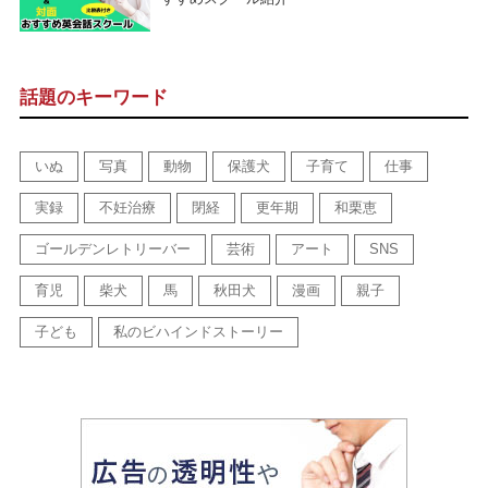
話題のキーワード
いぬ
写真
動物
保護犬
子育て
仕事
実録
不妊治療
閉経
更年期
和栗恵
ゴールデンレトリーバー
芸術
アート
SNS
育児
柴犬
馬
秋田犬
漫画
親子
子ども
私のビハインドストーリー