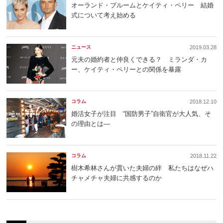
オーランド・ブルームとケイティ・ペリー 結婚
式について考え始める
ニュース
2019.03.28
元夫の婚約者と仲良くできる？ ミランダ・カ
ー、ケイティ・ペリーとの関係を暴露
コラム
2018.12.10
婚活女子が注目 “国防男子”自衛官が大人気、そ
の理由とは―
コラム
2018.11.22
樹木希林さんが貫いた夫婦の絆 私たちはなぜハ
チャメチャ夫婦に共感するのか