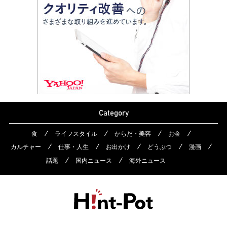
Category
食
ライフスタイル
からだ・美容
お金
カルチャー
仕事・人生
お出かけ
どうぶつ
漫画
話題
国内ニュース
海外ニュース