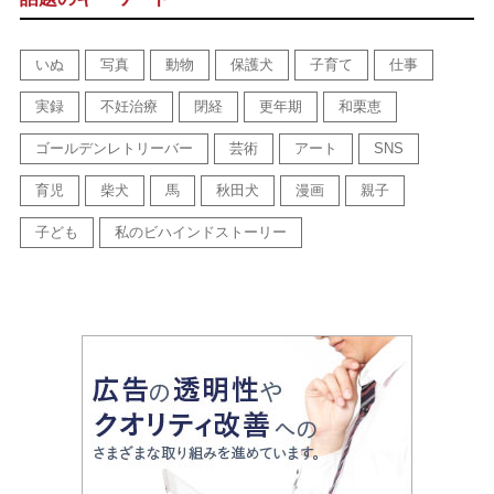
いぬ
写真
動物
保護犬
子育て
仕事
実録
不妊治療
閉経
更年期
和栗恵
ゴールデンレトリーバー
芸術
アート
SNS
育児
柴犬
馬
秋田犬
漫画
親子
子ども
私のビハインドストーリー