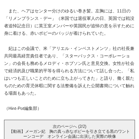
また、ヘアはセンター分けのゆるい巻き髪。左胸には、11日の
「リメンブランス・デー」（米国では退役軍人の日、英国では戦没
者追悼記念日）に英王室メンバーや英国民が追悼の意を示すために
身に着ける、赤いポピーのバッジが着けられていた。
妃はこの会議で、米「アリエル・インベストメンツ」社の社長兼
共同最高経営責任者であり、「スターバックス・コーポレーショ
ン」の会長も務めるメロディ・ホブソン氏と意見交換。女性が社会
で経済的及び職業的平等を得られる方法について話し合った。「私
はいつも正しいことのために立ち上がってきた」と語り、働く親た
ちのための育児休暇に関する法整備を訴えた公開書簡について触れ
る場面もあった。
（Hint-Pot編集部）
次のページへ (2/2)
【動画】メーガン妃 胸の真っ赤なポピーを引き立てる黒のワント
ーンコーデ オンライン会議に出演した実際の映像