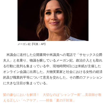
メーガン妃【写真：AP】
米議会に送付した公開書簡や米議員への電話で「サセックス公爵
夫人」と名乗り、物議を醸しているメーガン妃。政治介入とも取れ
る行動に批判も集まっている中、現地時間9日には米紙が主催した
オンライン会議に出席した。大物実業家と社会における女性の経済
的及び職業的平等について意見を交わした。その際のファッション
に大きな注目が集まっている。
髪の嫌なにおいを解消！ 大切なのは“シャンプー前”…美容師が教
える正しい「ヘアケア」――特集「夏の汗対策」