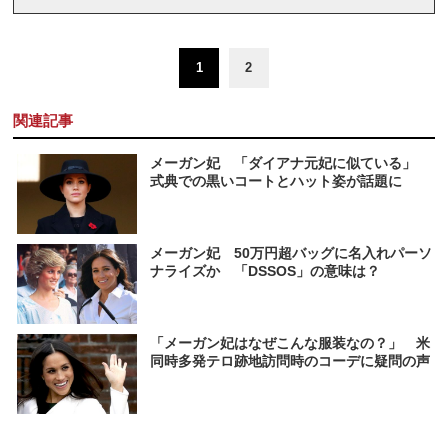
1
2
関連記事
メーガン妃 「ダイアナ元妃に似ている」
式典での黒いコートとハット姿が話題に
メーガン妃 50万円超バッグに名入れパーソ
ナライズか 「DSSOS」の意味は？
「メーガン妃はなぜこんな服装なの？」 米
同時多発テロ跡地訪問時のコーデに疑問の声