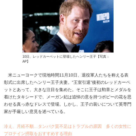
10日、レッドカーペットに登場したヘンリー王子【写真：
AP】
米ニューヨークで現地時間11月10日、退役軍人たちを称える表
彰式に出席したヘンリー王子夫妻。“王室引退”後初のレッドカーペ
ットとあって、大きな注目を集めた。そこに王子は勲章とメダルを
着けたタキシードで、メーガン妃は追悼の意を持つポピーの花を思
わせる真っ赤なドレスで登場。しかし、王子の装いについて英専門
家が手厳しい意見を述べている。
冷え、月経不順…タンパク質不足はトラブルの原因 多くの女性に
プロテイン摂取をおすすめする理由