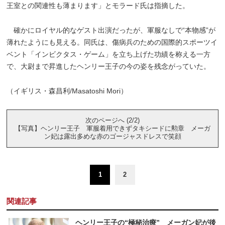
王室との関連性も薄まります」とモラード氏は指摘した。
確かにロイヤル的なゲスト出演だったが、軍服なしで“本物感”が
薄れたようにも見える。同氏は、傷病兵のための国際的スポーツイ
ベント「インビクタス・ゲーム」を立ち上げた功績を称える一方
で、大尉まで昇進したヘンリー王子の今の姿を残念がっていた。
（イギリス・森昌利/Masatoshi Mori）
次のページへ (2/2)
【写真】ヘンリー王子 軍服着用できずタキシードに勲章 メーガ
ン妃は露出多めな赤のゴージャスドレスで笑顔
1
2
関連記事
ヘンリー王子の“極秘治療” メーガン妃が後