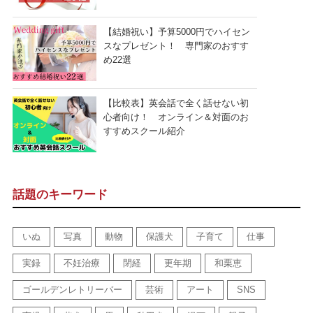
【結婚祝い】予算5000円でハイセン
スなプレゼント！ 専門家のおすす
め22選
【比較表】英会話で全く話せない初
心者向け！ オンライン＆対面のお
すすめスクール紹介
話題のキーワード
いぬ
写真
動物
保護犬
子育て
仕事
実録
不妊治療
閉経
更年期
和栗恵
ゴールデンレトリーバー
芸術
アート
SNS