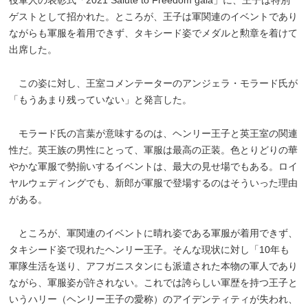
役軍人の表彰式「2021 Salute to Freedom gala」に、王子は特別
ゲストとして招かれた。ところが、王子は軍関連のイベントであり
ながらも軍服を着用できず、タキシード姿でメダルと勲章を着けて
出席した。
この姿に対し、王室コメンテーターのアンジェラ・モラード氏が
「もうあまり残っていない」と発言した。
モラード氏の言葉が意味するのは、ヘンリー王子と英王室の関連
性だ。英王族の男性にとって、軍服は最高の正装。色とりどりの華
やかな軍服で勢揃いするイベントは、最大の見せ場でもある。ロイ
ヤルウェディングでも、新郎が軍服で登場するのはそういった理由
がある。
ところが、軍関連のイベントに晴れ姿である軍服が着用できず、
タキシード姿で現れたヘンリー王子。そんな現状に対し「10年も
軍隊生活を送り、アフガニスタンにも派遣された本物の軍人であり
ながら、軍服姿が許されない。これでは誇らしい軍歴を持つ王子と
いうハリー（ヘンリー王子の愛称）のアイデンティティが失われ、