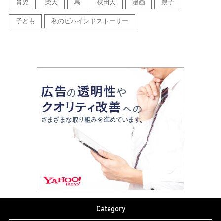
育児
柴犬
馬
秋田犬
漫画
親子
子ども
私のビハインドストーリー
Category