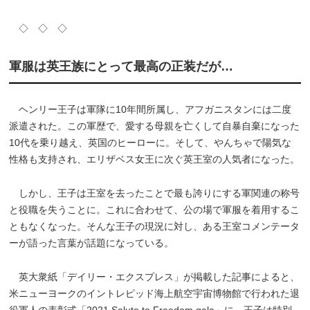
◇ ◇ ◇
軍服は英王族にとって最高の正装だが…
ヘンリー王子は軍隊に10年間所属し、アフガニスタンには二度
派遣された。この軍歴で、愛する母親を亡くして自暴自棄になった
10代を乗り越え、英国のヒーローに。そして、やんちゃで陽気な
性格も支持され、エリザベス女王に次ぐ英王室の人気者になった。
しかし、王子は王室を去ったことで最も誇りにする軍関連の称号
と役職を失うことに。これに合わせて、公の場で軍服を着用するこ
ともなくなった。そんな王子の現況に対し、ある王室コメンテータ
ーが語った言葉が話題になっている。
英大衆紙「デイリー・エクスプレス」が掲載した記事によると、
米ニューヨークのイントレピッド海上航空宇宙博物館で行われた退