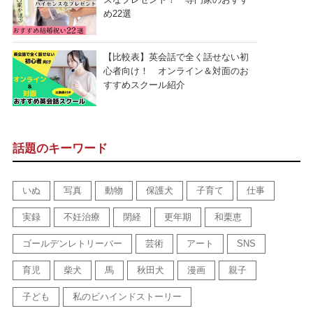
め22選
【比較表】英会話で全く話せない初
心者向け！ オンライン＆対面のお
すすめスクール紹介
話題のキーワード
いぬ
写真
動物
保護犬
子育て
仕事
実録
不妊治療
閉経
更年期
和栗恵
ゴールデンレトリーバー
芸術
アート
SNS
育児
柴犬
馬
秋田犬
漫画
親子
子ども
私のビハインドストーリー