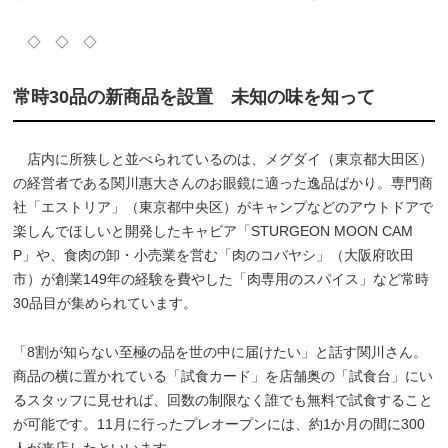
◇ ◇ ◇
常時30品の新商品を設置 未知の味を知って
店内に所狭しと並べられているのは、メグダイ（東京都大田区）
の経営者である関川惠大さんのお眼鏡に適った逸品ばかり。専門商
社「エストリア」（東京都中央区）がキャンプなどのアウトドアで
楽しんでほしいと開発したキャビア「STURGEON MOON CAM
P」や、食肉の卸・小売業を営む「肉のコバヤシ」（大阪府吹田
市）が創業149年の経験を費やした「肉専用のスパイス」など常時
30品目が集められています。
「8割が知らない至極の品を世の中に届けたい」と話す関川さん。
商品の横に置かれている「試食カード」を店舗奥の「試食台」にい
るスタッフに見せれば、回数の制限なく誰でも無料で試食すること
が可能です。11月に行ったプレオープンには、約1か月の間に300
人が来店したといいます。