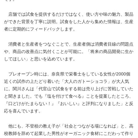
店舗では試食を提供するだけではなく、使い方や味の魅力、製品
ができた背景を丁寧に説明。試食をした人から集めた情報は、生産
者に定期的にフィードバックします。
消費者と生産者をつなぐことで、生産者側は消費者目線の問題点
や、商品の改善点に気付くことが可能に。「将来の商品開発に生か
してほしい」と思いを込めています。
プレオープン時には、奈良県で栄養士をしている女性が2000個
近くの試作の上たどり着いた「大人のガトーショコラ」が大人気
に。関川さんは「代官山で試食をする前は売り上げに苦戦していた
と聞きました。でも『塩を付けて食べる』ことを提案したところ、
『口どけがたまらない！』『おいしい』と評判になりました」と反
応を喜んでいます。
他にも、不登校の教え子が「社会とつながる場になれば」と、高
校教師を辞めて起業した男性がオーガニック食材にこだわって作り