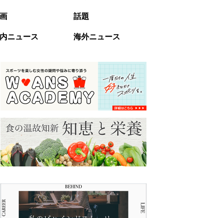
画
話題
内ニュース
海外ニュース