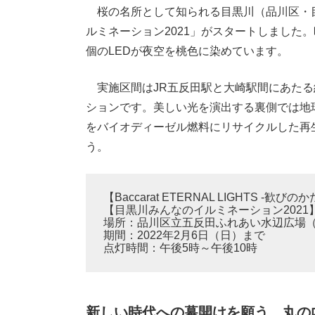
桜の名所として知られる目黒川（品川区・目
ルミネーション2021」がスタートしました。
個のLEDが夜空を桃色に染めています。
実施区間はJR五反田駅と大崎駅間にあたる
ションです。美しい光を演出する裏側では地
をバイオディーゼル燃料にリサイクルした再
う。
【Baccarat ETERNAL LIGHTS -歓びの
【目黒川みんなのイルミネーション2021
場所：品川区立五反田ふれあい水辺広場
期間：2022年2月6日（日）まで
点灯時間：午後5時～午後10時
新しい時代への幕開けを願う…丸の