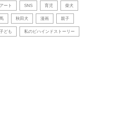
アート
SNS
育児
柴犬
馬
秋田犬
漫画
親子
子ども
私のビハインドストーリー