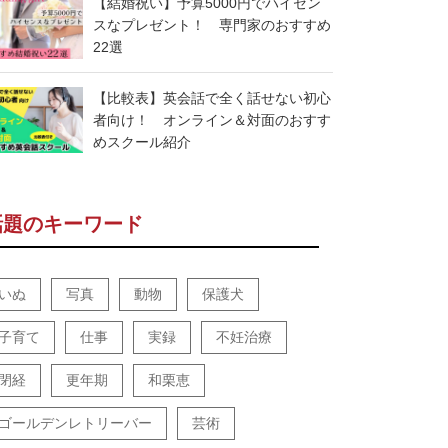
【結婚祝い】予算5000円でハイセン
スなプレゼント！ 専門家のおすすめ
22選
【比較表】英会話で全く話せない初心
者向け！ オンライン＆対面のおすす
めスクール紹介
話題のキーワード
いぬ
写真
動物
保護犬
子育て
仕事
実録
不妊治療
閉経
更年期
和栗恵
ゴールデンレトリーバー
芸術