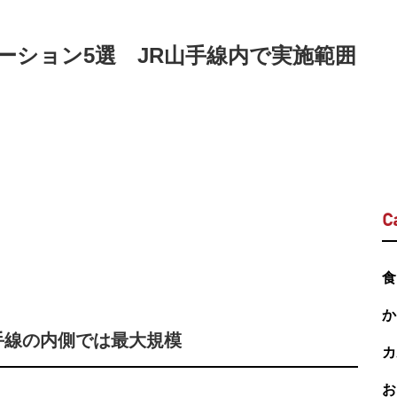
ーション5選 JR山手線内で実施範囲
C
食
か
手線の内側では最大規模
カ
お