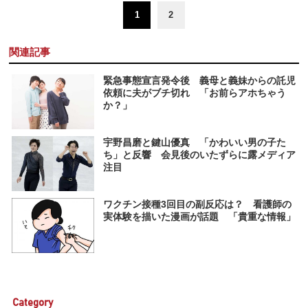
1
2
関連記事
緊急事態宣言発令後 義母と義妹からの託児
依頼に夫がブチ切れ 「お前らアホちゃう
か？」
宇野昌磨と鍵山優真 「かわいい男の子た
ち」と反響 会見後のいたずらに露メディア
注目
ワクチン接種3回目の副反応は？ 看護師の
実体験を描いた漫画が話題 「貴重な情報」
Category