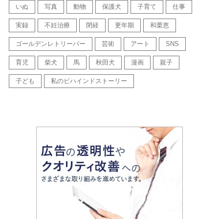
いぬ
写真
動物
保護犬
子育て
仕事
実録
不妊治療
閉経
更年期
和栗恵
ゴールデンレトリーバー
芸術
アート
SNS
育児
柴犬
馬
秋田犬
漫画
親子
子ども
私のビハインドストーリー