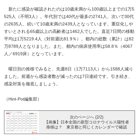
新たに感染が確認されたのは10歳未満から100歳以上までの1万5
525人（不明3人）。年代別では40代が最多の2741人、次いで30代
の2635人、続いて10歳未満の2439人となっています。重症化しや
すいとされる65歳以上の高齢者は1462人でした。直近7日間の移動
平均は1万5219.4人（対前週比81.9％）。都内の総数（累計）は82
万8789人となりました。また、都内の病床使用率は58.8％（4067
人／6919床）となっています。
曜日別の推移でみると、先週8日（1万7113人）から1588人減り
ました。前週から感染者数が減ったのは7日連続です。引き続き、
感染対策を徹底しましょう。
（Hint-Pot編集部）
次のページへ (2/2)
【画像】日本全国の新型コロナウイルス陽性者
推移は？ 東京都と同じくカレンダーで確認