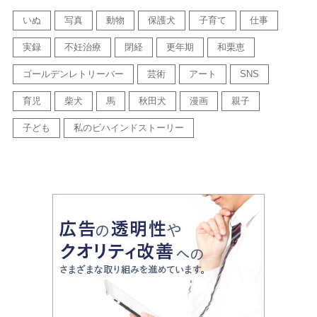
いぬ
写真
動物
保護犬
子育て
仕事
実録
不妊治療
閉経
更年期
和栗恵
ゴールデンレトリーバー
芸術
アート
SNS
育児
柴犬
馬
秋田犬
漫画
親子
子ども
私のビハインドストーリー