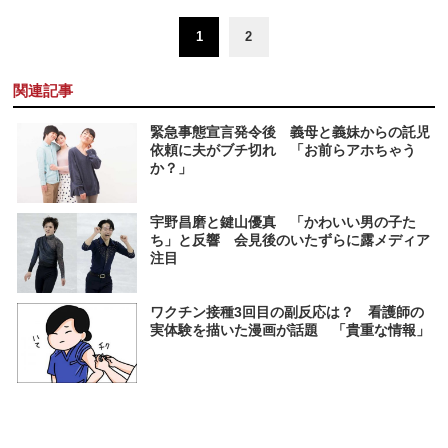
1
2
関連記事
緊急事態宣言発令後 義母と義妹からの託児
依頼に夫がブチ切れ 「お前らアホちゃう
か？」
宇野昌磨と鍵山優真 「かわいい男の子た
ち」と反響 会見後のいたずらに露メディア
注目
ワクチン接種3回目の副反応は？ 看護師の
実体験を描いた漫画が話題 「貴重な情報」