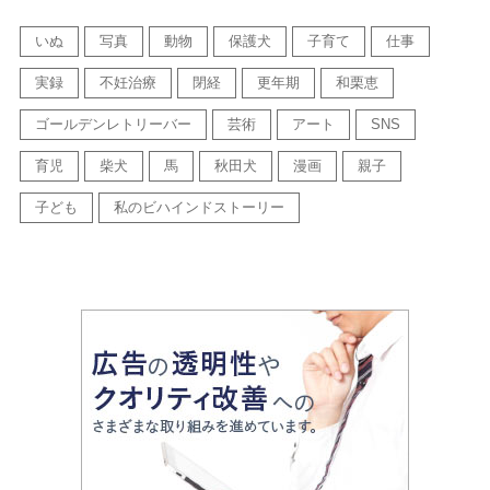
いぬ
写真
動物
保護犬
子育て
仕事
実録
不妊治療
閉経
更年期
和栗恵
ゴールデンレトリーバー
芸術
アート
SNS
育児
柴犬
馬
秋田犬
漫画
親子
子ども
私のビハインドストーリー