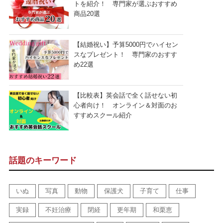
トを紹介！ 専門家が選ぶおすすめ
商品20選
【結婚祝い】予算5000円でハイセン
スなプレゼント！ 専門家のおすす
め22選
【比較表】英会話で全く話せない初
心者向け！ オンライン＆対面のお
すすめスクール紹介
話題のキーワード
いぬ
写真
動物
保護犬
子育て
仕事
実録
不妊治療
閉経
更年期
和栗恵