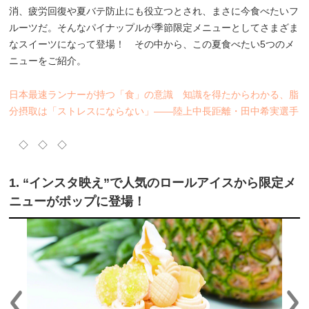
消、疲労回復や夏バテ防止にも役立つとされ、まさに今食べたいフ
ルーツだ。そんなパイナップルが季節限定メニューとしてさまざま
なスイーツになって登場！ その中から、この夏食べたい5つのメ
ニューをご紹介。
日本最速ランナーが持つ「食」の意識 知識を得たからわかる、脂
分摂取は「ストレスにならない」――陸上中長距離・田中希実選手
◇ ◇ ◇
1. “インスタ映え”で人気のロールアイスから限定メ
ニューがポップに登場！