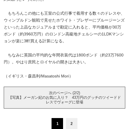
もちろんこの他にも王室の公式行事で着用する数々のドレスや、
ウィンブルドン観戦で見せたホワイト・ブレザーにブルージーンズ
といった上品なカジュアルまで勘定に入れると、平均価格が30万
ポンド（約3960万円）のロンドン高級地チェルシーの1LDKマンシ
ョンが楽に3軒買える計算になる。
ちなみに英国の平均的な年間衣装代は1800ポンド（約23万7600
円）。やはり庶民とロイヤルの開きは大きい。
（イギリス・森昌利/Masatoshi Mori）
次のページへ (2/2)
【写真】メーガン妃のお気に入り？ 43万円のグッチのツイードド
レスでヴォーグに登場
1
2