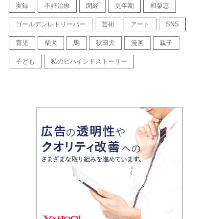
実録
不妊治療
閉経
更年期
和栗恵
ゴールデンレトリーバー
芸術
アート
SNS
育児
柴犬
馬
秋田犬
漫画
親子
子ども
私のビハインドストーリー