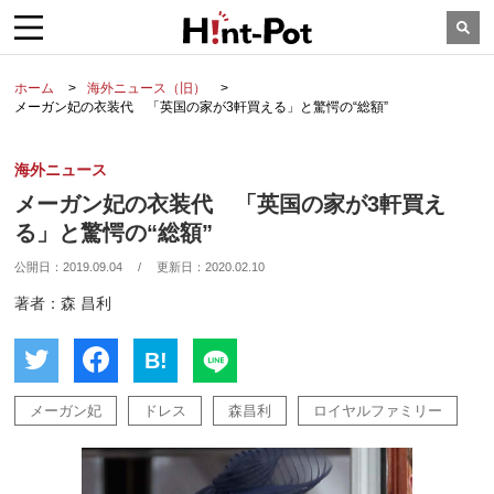
ホーム
海外ニュース（旧）
メーガン妃の衣装代 「英国の家が3軒買える」と驚愕の“総額”
海外ニュース
メーガン妃の衣装代 「英国の家が3軒買え
る」と驚愕の“総額”
公開日：
2019.09.04
/
更新日：
2020.02.10
著者：森 昌利
B!
メーガン妃
ドレス
森昌利
ロイヤルファミリー