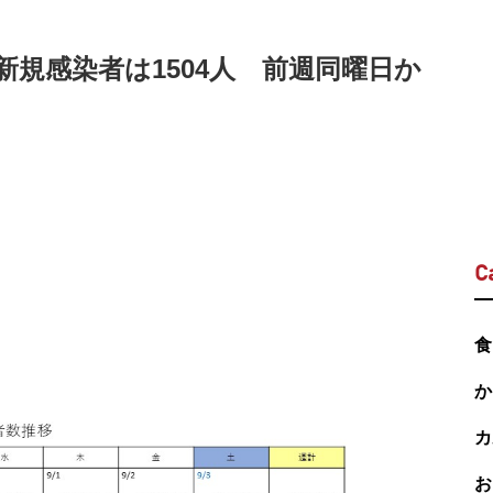
新規感染者は1504人 前週同曜日か
C
食
か
カ
お