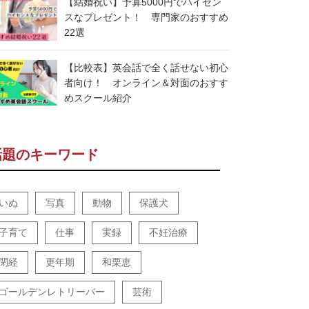
【結婚祝い】予算5000円でハイセン
スなプレゼント！ 専門家のおすすめ
22選
【比較表】英会話で全く話せない初心
者向け！ オンライン＆対面のおすす
めスクール紹介
話題のキーワード
いぬ
写真
動物
保護犬
子育て
仕事
実録
不妊治療
閉経
更年期
和栗恵
ゴールデンレトリーバー
芸術