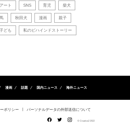
アート
SNS
育児
柴犬
馬
秋田犬
漫画
親子
子ども
私のビハインドストーリー
漫画
話題
国内ニュース
海外ニュース
ーポリシー
パーソナルデータの外部送信について
© Creative2 2022