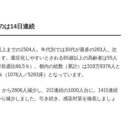
のは14日連続
までの1504人。年代別では30代が最多の283人、次
います。重症化しやすいとされる65歳以上の高齢者は55人
前週比66.5％）。都内の総数（累計）は319万9376人と
（1076人／5283床）となっています。
ら2806人減少し、2日連続の1000人台に。14日連続
から減少しました。引き続き、感染対策を徹底しましょ