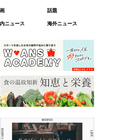
画
話題
内ニュース
海外ニュース