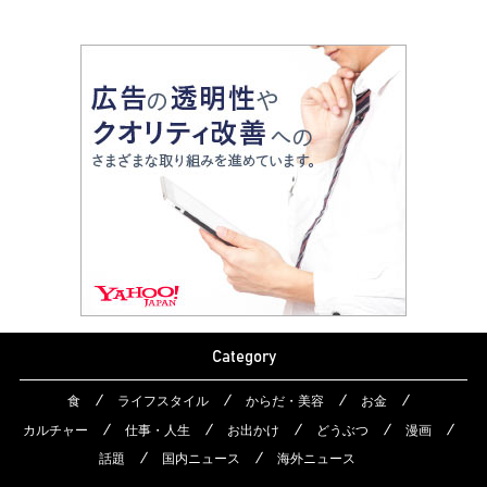
Category
食
ライフスタイル
からだ・美容
お金
カルチャー
仕事・人生
お出かけ
どうぶつ
漫画
話題
国内ニュース
海外ニュース