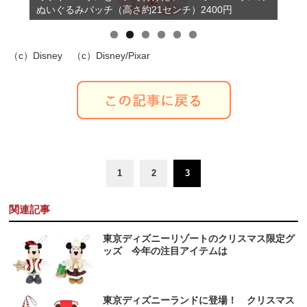
ぬいぐるみバッチ（高さ約21センチ）2400円
約14センチ×横約14センチ×高さ約12センチ）3500円
（c）Disney （c）Disney/Pixar
1
2
3
関連記事
東京ディズニーリゾートのクリスマス限定グ
ッズ 今年の注目アイテムは
東京ディズニーランドに登場！ クリスマス