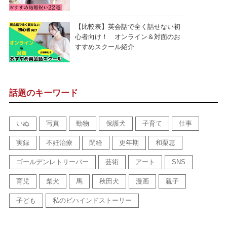
【比較表】英会話で全く話せない初
心者向け！ オンライン＆対面のお
すすめスクール紹介
話題のキーワード
いぬ
写真
動物
保護犬
子育て
仕事
実録
不妊治療
閉経
更年期
和栗恵
ゴールデンレトリーバー
芸術
アート
SNS
育児
柴犬
馬
秋田犬
漫画
親子
子ども
私のビハインドストーリー