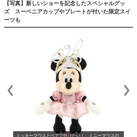
【写真】新しいショーを記念したスペシャルグッ
ズ スーベニアカップやプレートが付いた限定スイ
ーツも
「ビリーヴ！～シー・オブ・ドリームス～」を彷彿す
ミッキーマウスとペアで付けたい！ ミニーマウスの
るイラストが360°投影。プラネタリウムおもちゃ（縦