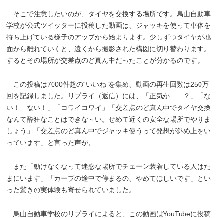
そこで注意したいのが、タイヤを交換する場所です。烏山自動車
学校が公式ツイッターに投稿した動画は、ジャッキを使って車体を
持ち上げている様子のアップから始まります。少しずつタイヤが地
面から離れていくと、遠くから撮影された構図に切り替わります。
するとその場所が交差点のど真ん中だったことが分かるのです。
この投稿は7000件超の“いいね”を集め、動画の再生回数は250万
回を記録しました。リプライ（返信）には、「正気か……？」「な
い！ ない！」「コワイコワイ」「交差点のど真ん中でタイヤ交換
なんて酔狂なことはできな～い。せめて近くの安全な場所でやりま
しょう」「交差点のど真ん中でジャッキ使うって発想が斜め上をい
っています」と言った声が。
また「動けなくなって迷惑な場所でチェーン装着している人はた
まにいます」「カーブの途中で停まるの、やめてほしいです」とい
った驚きの実体験も寄せられていました。
烏山自動車学校のリプライによると、この動画はYouTubeに投稿