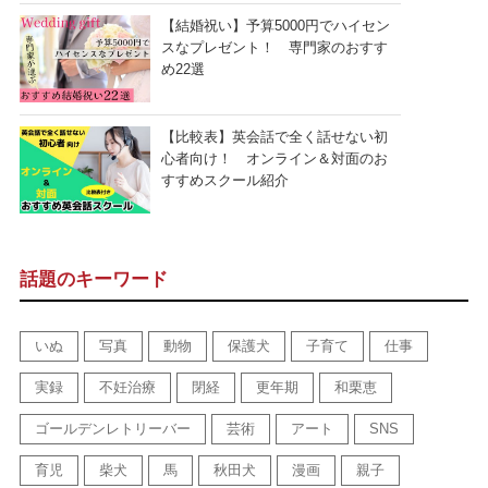
【結婚祝い】予算5000円でハイセン
スなプレゼント！ 専門家のおすす
め22選
【比較表】英会話で全く話せない初
心者向け！ オンライン＆対面のお
すすめスクール紹介
話題のキーワード
いぬ
写真
動物
保護犬
子育て
仕事
実録
不妊治療
閉経
更年期
和栗恵
ゴールデンレトリーバー
芸術
アート
SNS
育児
柴犬
馬
秋田犬
漫画
親子