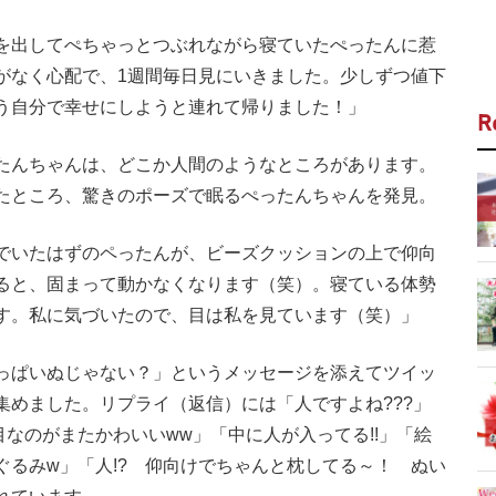
を出してぺちゃっとつぶれながら寝ていたぺったんに惹
がなく心配で、1週間毎日見にいきました。少しずつ値下
う自分で幸せにしようと連れて帰りました！」
R
たんちゃんは、どこか人間のようなところがあります。
たところ、驚きのポーズで眠るぺったんちゃんを発見。
でいたはずのペったんが、ビーズクッションの上で仰向
ると、固まって動かなくなります（笑）。寝ている体勢
す。私に気づいたので、目は私を見ています（笑）」
っぱいぬじゃない？」というメッセージを添えてツイッ
を集めました。リプライ（返信）には「人ですよね???」
なのがまたかわいいww」「中に人が入ってる!!」「絵
るみw」「人!? 仰向けでちゃんと枕してる～！ ぬい