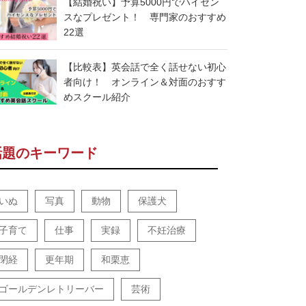
【結婚祝い】予算5000円でハイセン
スなプレゼント！ 専門家のおすすめ
22選
【比較表】英会話で全く話せない初心
者向け！ オンライン＆対面のおすす
めスクール紹介
話題のキーワード
いぬ
写真
動物
保護犬
子育て
仕事
実録
不妊治療
閉経
更年期
和栗恵
ゴールデンレトリーバー
芸術