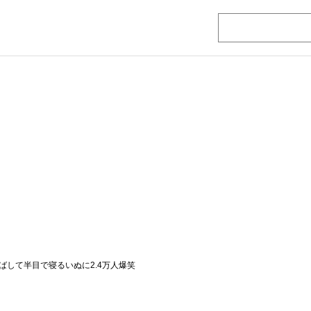
ばして半目で寝るいぬに2.4万人爆笑