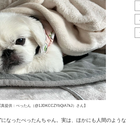
供：ぺったん（@1JDKCCZYbQiA7kJ）さん】
”になったぺったんちゃん。実は、ほかにも人間のような