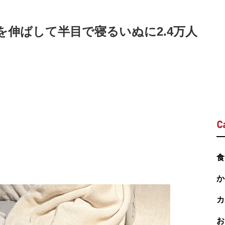
伸ばして半目で寝るいぬに2.4万人
C
食
か
カ
お