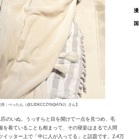
漫
国
ぺったん（@1JDKCCZYbQiA7kJ）さん】
匹のいぬ。うっすらと目を開けて一点を見つめ、毛
服を着ていることも相まって、その寝姿はまるで人間
イッター上で「中に人が入ってる」と話題です。2.4万