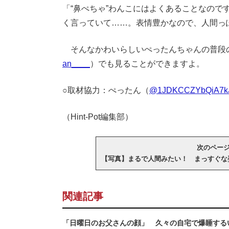
「“鼻ぺちゃ”わんこにはよくあることなの
く言っていて……。表情豊かなので、人間っ
そんなかわいらしいぺったんちゃんの普段
an____
）でも見ることができますよ。
○取材協力：ぺったん（
@1JDKCCZYbQiA7k
（Hint-Pot編集部）
次のページへ 
【写真】まるで人間みたい！ まっすぐな
関連記事
「日曜日のお父さんの顔」 久々の自宅で爆睡する