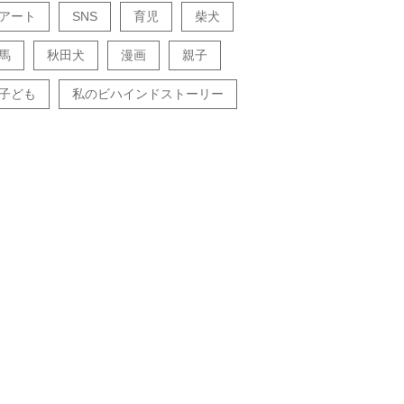
アート
SNS
育児
柴犬
馬
秋田犬
漫画
親子
子ども
私のビハインドストーリー