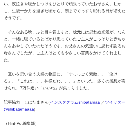
い、夜泣きや寝かしつけをひとりで頑張っていたお母さん。しか
し、生後一か月を過ぎた頃から、朝までぐっすり眠れる日が増えた
そうです。
そんなある晩、ふと目を覚ますと、枕元には思わぬ光景が。なん
と、一緒に寝ているとばかり思っていたご主人がこっそりと赤ちゃ
んをあやしていたのだそうです。お父さんの気遣いに思わず謝るお
母さんでしたが、ご主人はとてもやさしい言葉をかけてくれまし
た。
互いを思い合う夫婦の物語に、「すっっごく素敵」、「泣け
る」、「これは、、、神様だわ、、、」といった、多くの感想が寄
せられ、7万件近い「いいね」が集まりました。
記事協力：しばたまさん(
インスタグラムshibatamaa
／
ツイッター
@shibatamaaaa
)
（Hint-Pot編集部）