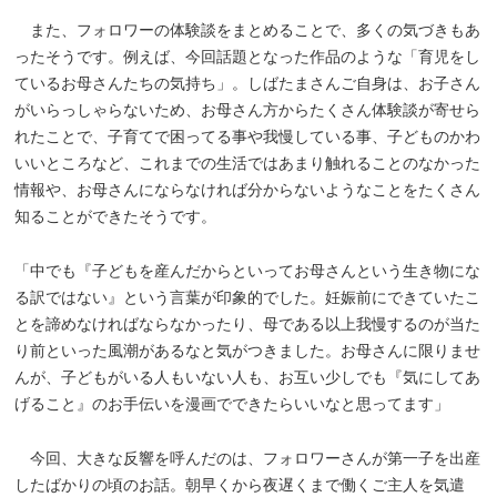
また、フォロワーの体験談をまとめることで、多くの気づきもあ
ったそうです。例えば、今回話題となった作品のような「育児をし
ているお母さんたちの気持ち」。しばたまさんご自身は、お子さん
がいらっしゃらないため、お母さん方からたくさん体験談が寄せら
れたことで、子育てで困ってる事や我慢している事、子どものかわ
いいところなど、これまでの生活ではあまり触れることのなかった
情報や、お母さんにならなければ分からないようなことをたくさん
知ることができたそうです。
「中でも『子どもを産んだからといってお母さんという生き物にな
る訳ではない』という言葉が印象的でした。妊娠前にできていたこ
とを諦めなければならなかったり、母である以上我慢するのが当た
り前といった風潮があるなと気がつきました。お母さんに限りませ
んが、子どもがいる人もいない人も、お互い少しでも『気にしてあ
げること』のお手伝いを漫画でできたらいいなと思ってます」
今回、大きな反響を呼んだのは、フォロワーさんが第一子を出産
したばかりの頃のお話。朝早くから夜遅くまで働くご主人を気遣