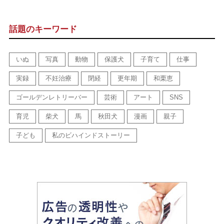
話題のキーワード
いぬ
写真
動物
保護犬
子育て
仕事
実録
不妊治療
閉経
更年期
和栗恵
ゴールデンレトリーバー
芸術
アート
SNS
育児
柴犬
馬
秋田犬
漫画
親子
子ども
私のビハインドストーリー