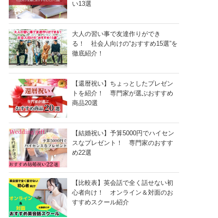
い13選
大人の習い事で友達作りができ
る！ 社会人向けの“おすすめ15選”を
徹底紹介！
【還暦祝い】ちょっとしたプレゼン
トを紹介！ 専門家が選ぶおすすめ
商品20選
【結婚祝い】予算5000円でハイセン
スなプレゼント！ 専門家のおすす
め22選
【比較表】英会話で全く話せない初
心者向け！ オンライン＆対面のお
すすめスクール紹介