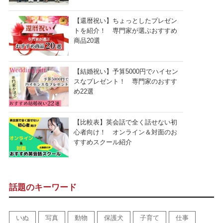
【還暦祝い】ちょっとしたプレゼン
トを紹介！ 専門家が選ぶおすすめ
商品20選
【結婚祝い】予算5000円でハイセン
スなプレゼント！ 専門家のおすす
め22選
【比較表】英会話で全く話せない初
心者向け！ オンライン＆対面のお
すすめスクール紹介
話題のキーワード
いぬ
写真
動物
保護犬
子育て
仕事