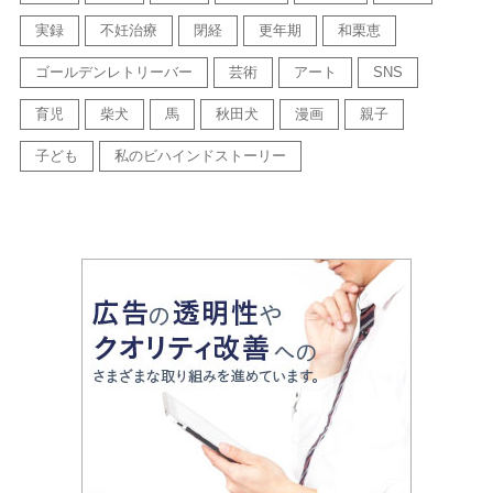
実録
不妊治療
閉経
更年期
和栗恵
ゴールデンレトリーバー
芸術
アート
SNS
育児
柴犬
馬
秋田犬
漫画
親子
子ども
私のビハインドストーリー