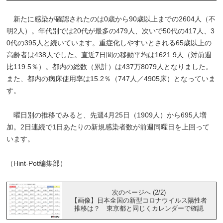
新たに感染が確認されたのは0歳から90歳以上までの2604人（不
明2人）。年代別では20代が最多の479人、次いで50代の417人、3
0代の395人と続いています。重症化しやすいとされる65歳以上の
高齢者は438人でした。直近7日間の移動平均は1621.9人（対前週
比119.5％）。都内の総数（累計）は437万8079人となりました。
また、都内の病床使用率は15.2％（747人／4905床）となっていま
す。
曜日別の推移でみると、先週4月25日（1909人）から695人増
加。2日連続で1日あたりの新規感染者数が前週同曜日を上回って
います。
（Hint-Pot編集部）
次のページへ (2/2)
【画像】日本全国の新型コロナウイルス陽性者
推移は？ 東京都と同じくカレンダーで確認