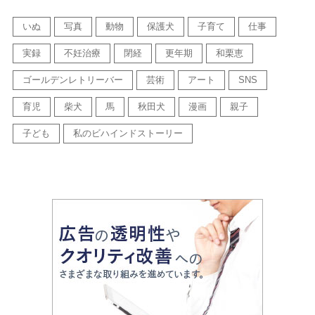
いぬ
写真
動物
保護犬
子育て
仕事
実録
不妊治療
閉経
更年期
和栗恵
ゴールデンレトリーバー
芸術
アート
SNS
育児
柴犬
馬
秋田犬
漫画
親子
子ども
私のビハインドストーリー