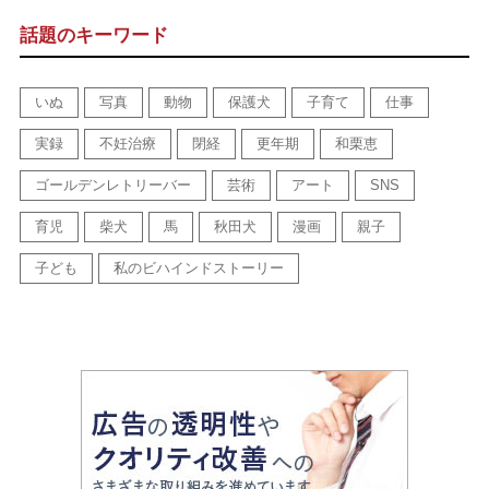
話題のキーワード
いぬ
写真
動物
保護犬
子育て
仕事
実録
不妊治療
閉経
更年期
和栗恵
ゴールデンレトリーバー
芸術
アート
SNS
育児
柴犬
馬
秋田犬
漫画
親子
子ども
私のビハインドストーリー