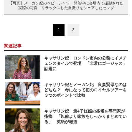
【写真】メーガン妃のベビーシャワー開催中に会場内で撮影された
実際の写真 リラックスした自撮りをシェアしたセレブ
1
2
関連記事
キャサリン妃 ロンドン市内の公務にイメチ
ェンスタイルで登場 「非常にゴージャス」
話題に
キャサリン妃とメーガン妃 良妻賢母なのは
どちら？ 母になって初のロイヤルツアーを
３つのポイントで比較
キャサリン妃 第4子妊娠の兆候を専門家が
指摘 「以前より家族をしっかりまとめてい
る」 英紙が報道