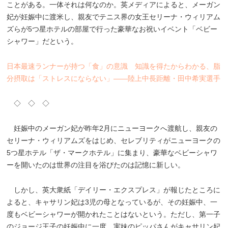
ことがある。一体それは何なのか。英メディアによると、メーガン
妃が妊娠中に渡米し、親友でテニス界の女王セリーナ・ウィリアム
ズらが5つ星ホテルの部屋で行った豪華なお祝いイベント「ベビー
シャワー」だという。
日本最速ランナーが持つ「食」の意識 知識を得たからわかる、脂
分摂取は「ストレスにならない」――陸上中長距離・田中希実選手
◇ ◇ ◇
妊娠中のメーガン妃が昨年2月にニューヨークへ渡航し、親友の
セリーナ・ウィリアムズをはじめ、セレブリティがニューヨークの
5つ星ホテル「ザ・マークホテル」に集まり、豪華なベビーシャワ
ーを開いたのは世界の注目を浴びたのは記憶に新しい。
しかし、英大衆紙「デイリー・エクスプレス」が報じたところに
よると、キャサリン妃は3児の母となっているが、その妊娠中、一
度もベビーシャワーが開かれたことはないという。ただし、第一子
のジョージ王子の妊娠中に一度、実妹のピッパさんがキャサリン妃