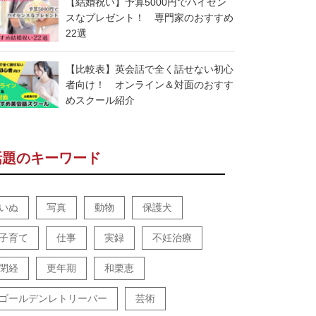
【結婚祝い】予算5000円でハイセン
スなプレゼント！ 専門家のおすすめ
22選
【比較表】英会話で全く話せない初心
者向け！ オンライン＆対面のおすす
めスクール紹介
話題のキーワード
いぬ
写真
動物
保護犬
子育て
仕事
実録
不妊治療
閉経
更年期
和栗恵
ゴールデンレトリーバー
芸術