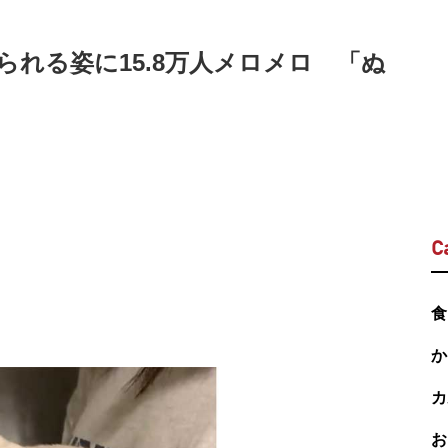
れる姿に15.8万人メロメロ 「ぬ
C
食
か
カ
お