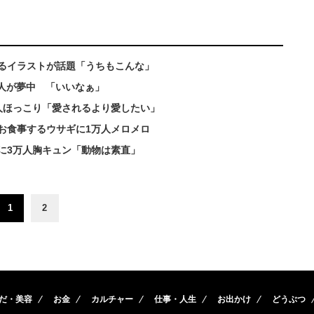
えるイラストが話題「うちもこんな」
万人が夢中 「いいなぁ」
人ほっこり「愛されるより愛したい」
お食事するウサギに1万人メロメロ
に3万人胸キュン「動物は素直」
1
2
だ・美容
お金
カルチャー
仕事・人生
お出かけ
どうぶつ