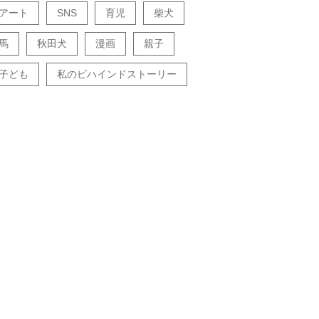
アート
SNS
育児
柴犬
馬
秋田犬
漫画
親子
子ども
私のビハインドストーリー