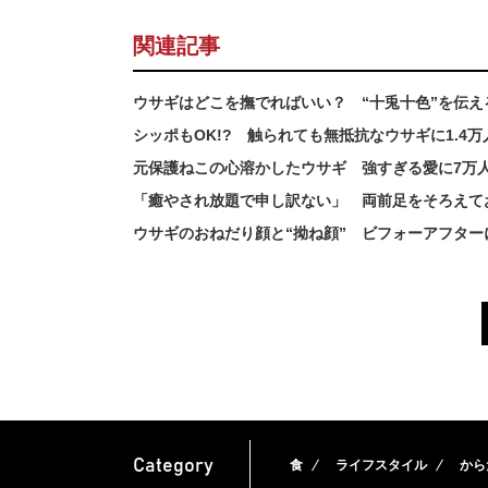
関連記事
ウサギはどこを撫でればいい？ “十兎十色”を伝
シッポもOK!? 触られても無抵抗なウサギに1.4
元保護ねこの心溶かしたウサギ 強すぎる愛に7万
「癒やされ放題で申し訳ない」 両前足をそろえて
ウサギのおねだり顔と“拗ね顔” ビフォーアフター
Category
食
ライフスタイル
から