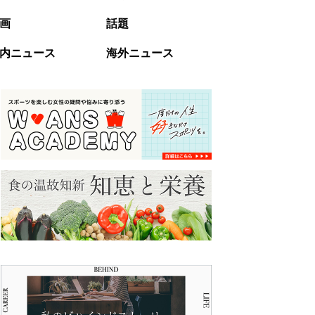
画
話題
内ニュース
海外ニュース