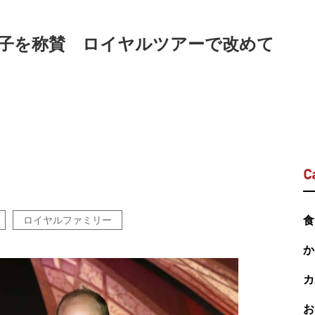
子を称賛 ロイヤルツアーで改めて
C
ロイヤルファミリー
食
か
カ
お