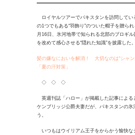
ロイヤルツアーでパキスタンを訪問してい
の1つでもある“羽飾り”のついた帽子を贈ら
月16日、氷河地帯で知られる北部のブロギ
を改めて感心させる“隠れた知識”を披露した
髪の嫌なにおいを解消！ 大切なのは“シャン
「夏の汗対策」
◇ ◇ ◇
英週刊誌「ハロー」が掲載した記事によると、
ケンブリッジ公爵夫妻だが、パキスタンの氷
う。
いつもはウイリアム王子をからかう愉快な