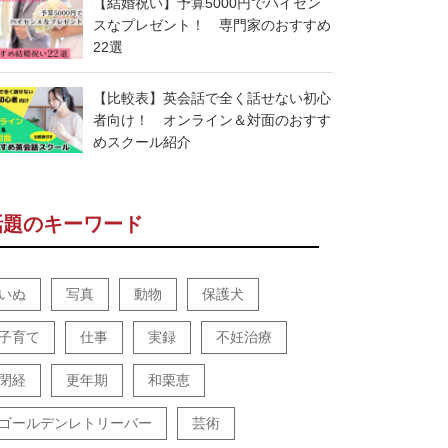
【結婚祝い】予算5000円でハイセン
スなプレゼント！ 専門家のおすすめ
22選
【比較表】英会話で全く話せない初心
者向け！ オンライン＆対面のおすす
めスクール紹介
話題のキーワード
いぬ
写真
動物
保護犬
子育て
仕事
実録
不妊治療
閉経
更年期
和栗恵
ゴールデンレトリーバー
芸術