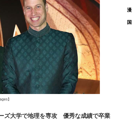
漫
国
ges】
ーズ大学で地理を専攻 優秀な成績で卒業