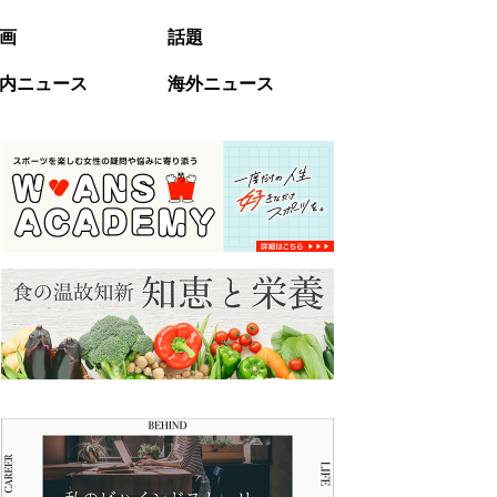
画
話題
内ニュース
海外ニュース