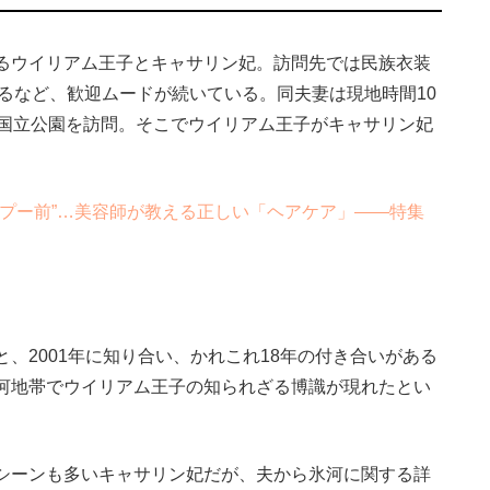
るウイリアム王子とキャサリン妃。訪問先では民族衣装
れるなど、歓迎ムードが続いている。同夫妻は現地時間10
ル国立公園を訪問。そこでウイリアム王子がキャサリン妃
。
プー前”…美容師が教える正しい「ヘアケア」――特集
2001年に知り合い、かれこれ18年の付き合いがある
河地帯でウイリアム王子の知られざる博識が現れたとい
シーンも多いキャサリン妃だが、夫から氷河に関する詳