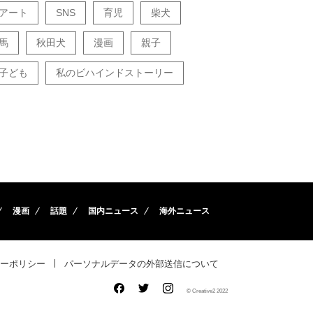
アート
SNS
育児
柴犬
馬
秋田犬
漫画
親子
子ども
私のビハインドストーリー
漫画
話題
国内ニュース
海外ニュース
ーポリシー
パーソナルデータの外部送信について
© Creative2 2022