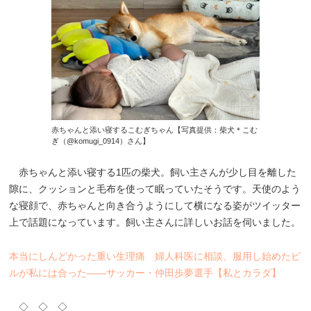
赤ちゃんと添い寝するこむぎちゃん【写真提供：柴犬＊こむ
ぎ（@komugi_0914）さん】
赤ちゃんと添い寝する1匹の柴犬。飼い主さんが少し目を離した
隙に、クッションと毛布を使って眠っていたそうです。天使のよう
な寝顔で、赤ちゃんと向き合うようにして横になる姿がツイッター
上で話題になっています。飼い主さんに詳しいお話を伺いました。
本当にしんどかった重い生理痛 婦人科医に相談、服用し始めたピ
ルが私には合った――サッカー・仲田歩夢選手【私とカラダ】
◇ ◇ ◇