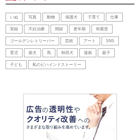
いぬ
写真
動物
保護犬
子育て
仕事
実録
不妊治療
閉経
更年期
和栗恵
ゴールデンレトリーバー
芸術
アート
SNS
育児
柴犬
馬
秋田犬
漫画
親子
子ども
私のビハインドストーリー