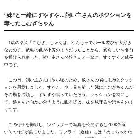
“妹”と一緒にすやすや…飼い主さんのポジションを
奪ったこむぎちゃん
1歳の柴犬「こむぎ」ちゃんは、やんちゃでボール遊びが大好き
な女の子。被毛の色が小麦のようだったことから、愛らしいお名前
を授けられました。飼い主さんの娘さんと一緒に、すくすくと成長
中です。
この日、飼い主さんは添い寝のため、娘さんの隣に毛布とクッシ
ョンを用意しました。すると、少し目を離した隙にこむぎちゃんが
その場を占領し、すやすや眠っていたそう。クッションを枕にし
て、娘さんと向かい合うように眠る姿は、妹を見守るお姉さんのよ
うです。
この様子を撮影し、ツイッターで写真を公開すると2000件近
い“いいね”が集まりました。リプライ（返信）には「めっちゃかわ