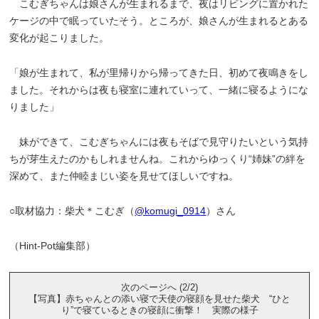
こむぎちゃんは娘さんが生まれるまで、夜はリビングに置かれた
ケージの中で眠っていたそう。ところが、娘さんが生まれるとある
変化が起こりました。
「娘が生まれて、私が里帰りから帰ってきた日、初めて夜鳴きをし
ました。それからは夜も寝室に連れていって、一緒に寝るようにな
りました」
妹ができて、こむぎちゃんには夜もそばで見守りたいという気持
ちが芽生えたのかもしれませんね。これからゆっくり“姉妹”の絆を
深めて、また仲睦まじい姿を見せてほしいですね。
○取材協力：柴犬＊こむぎ（
@komugi_0914
）さん
（Hint-Pot編集部）
次のページへ (2/2)
【写真】赤ちゃんとの添い寝で天使の寝顔を見せた柴犬 “ひと
り”で寝ているときの寝顔に衝撃！ 実際の様子