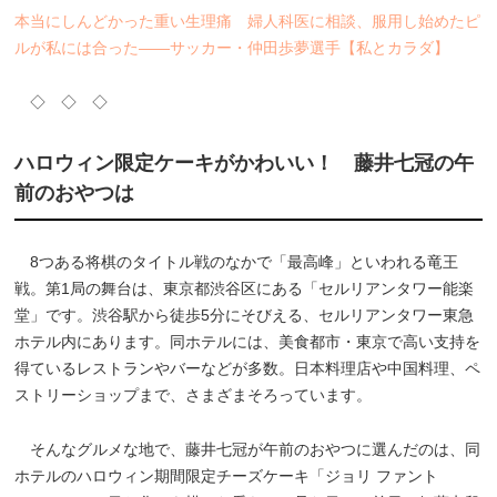
本当にしんどかった重い生理痛 婦人科医に相談、服用し始めたピ
ルが私には合った――サッカー・仲田歩夢選手【私とカラダ】
◇ ◇ ◇
ハロウィン限定ケーキがかわいい！ 藤井七冠の午
前のおやつは
8つある将棋のタイトル戦のなかで「最高峰」といわれる竜王
戦。第1局の舞台は、東京都渋谷区にある「セルリアンタワー能楽
堂」です。渋谷駅から徒歩5分にそびえる、セルリアンタワー東急
ホテル内にあります。同ホテルには、美食都市・東京で高い支持を
得ているレストランやバーなどが多数。日本料理店や中国料理、ペ
ストリーショップまで、さまざまそろっています。
そんなグルメな地で、藤井七冠が午前のおやつに選んだのは、同
ホテルのハロウィン期間限定チーズケーキ「ジョリ ファント