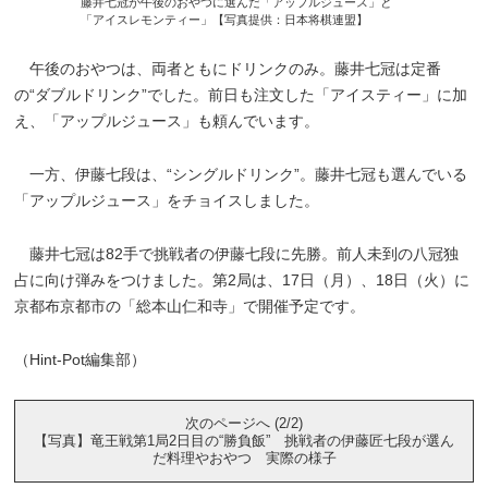
藤井七冠が午後のおやつに選んだ「アップルジュース」と
「アイスレモンティー」【写真提供：日本将棋連盟】
午後のおやつは、両者ともにドリンクのみ。藤井七冠は定番
の“ダブルドリンク”でした。前日も注文した「アイスティー」に加
え、「アップルジュース」も頼んでいます。
一方、伊藤七段は、“シングルドリンク”。藤井七冠も選んでいる
「アップルジュース」をチョイスしました。
藤井七冠は82手で挑戦者の伊藤七段に先勝。前人未到の八冠独
占に向け弾みをつけました。第2局は、17日（月）、18日（火）に
京都布京都市の「総本山仁和寺」で開催予定です。
（Hint-Pot編集部）
次のページへ (2/2)
【写真】竜王戦第1局2日目の“勝負飯” 挑戦者の伊藤匠七段が選ん
だ料理やおやつ 実際の様子