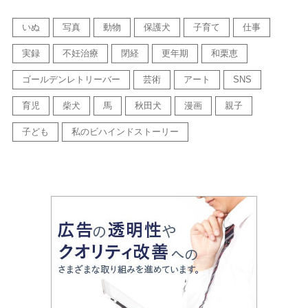
いぬ
写真
動物
保護犬
子育て
仕事
実録
不妊治療
閉経
更年期
和栗恵
ゴールデンレトリーバー
芸術
アート
SNS
育児
柴犬
馬
秋田犬
漫画
親子
子ども
私のビハインドストーリー