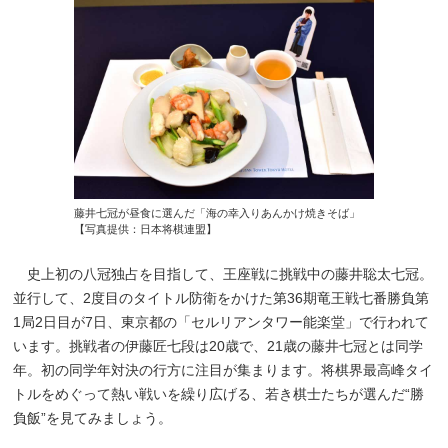
藤井七冠が昼食に選んだ「海の幸入りあんかけ焼きそば」
【写真提供：日本将棋連盟】
史上初の八冠独占を目指して、王座戦に挑戦中の藤井聡太七冠。
並行して、2度目のタイトル防衛をかけた第36期竜王戦七番勝負第
1局2日目が7日、東京都の「セルリアンタワー能楽堂」で行われて
います。挑戦者の伊藤匠七段は20歳で、21歳の藤井七冠とは同学
年。初の同学年対決の行方に注目が集まります。将棋界最高峰タイ
トルをめぐって熱い戦いを繰り広げる、若き棋士たちが選んだ“勝
負飯”を見てみましょう。