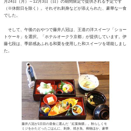
月24日（月）～12月3日（日）の期間限定で提供される予定です
（※休館日を除く）。それぞれ刺身などが添えられた、豪華な一食
でした。
そして、午後のおやつで藤井八冠は、王道の洋スイーツ「ショー
トケーキ」を選択。「ホテルオークラ京都」が提供しています。伊
藤七段は、季節感あふれる和栗を使用した和スイーツを堪能しまし
た。
藤井八冠が1日目の昼食に選んだ「紅葉御膳」。秋らしくモ
ミジをかたどったごはんに、刺身、焼き魚、椀物ほか、豪華