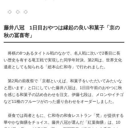
◇ ◇ ◇
藤井八冠 1日目おやつは縁起の良い和菓子「京の
秋の冨喜寄」
将棋の8つあるタイトル戦のなかで、名人戦に次いで2番目に長
い歴史を有する竜王戦で実現した同学年対決。第2局は、世界文化
遺産としても知られる「総本山仁和寺」で行われました。
第2局の前夜祭で「京都といえば、和菓子をいただいてみたいな
と思います」と口にしていた藤井八冠は、1日目午前のおやつに秋
を感じる和菓子の詰め合わせを注文。伊藤七段は、メロンやイチゴ
など11種のフルーツがのった盛り合わせをオーダーしました。
昼食では両者ともに、仁和寺の和食レストラン「梵」が提供する
華やかな御膳をチョイス。藤井八冠が選んだ「紅葉御膳」は、10