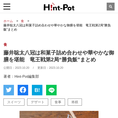
ホーム
食
藤井聡太八冠は和菓子詰め合わせや華やかな御膳を堪能 竜王戦第2局“勝負
飯”まとめ
食
藤井聡太八冠は和菓子詰め合わせや華やかな御
膳を堪能 竜王戦第2局“勝負飯”まとめ
公開日：
2023.10.20
/
更新日：
2023.10.20
著者：Hint-Pot編集部
B!
スイーツ
デザート
食事
将棋