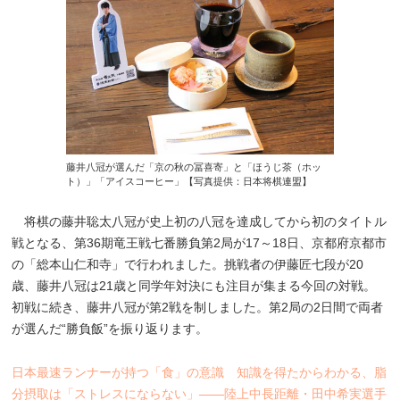
藤井八冠が選んだ「京の秋の冨喜寄」と「ほうじ茶（ホッ
ト）」「アイスコーヒー」【写真提供：日本将棋連盟】
将棋の藤井聡太八冠が史上初の八冠を達成してから初のタイトル
戦となる、第36期竜王戦七番勝負第2局が17～18日、京都府京都市
の「総本山仁和寺」で行われました。挑戦者の伊藤匠七段が20
歳、藤井八冠は21歳と同学年対決にも注目が集まる今回の対戦。
初戦に続き、藤井八冠が第2戦を制しました。第2局の2日間で両者
が選んだ“勝負飯”を振り返ります。
日本最速ランナーが持つ「食」の意識 知識を得たからわかる、脂
分摂取は「ストレスにならない」――陸上中長距離・田中希実選手