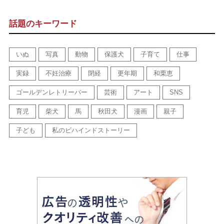
話題のキーワード
いぬ
写真
動物
保護犬
子育て
仕事
実録
不妊治療
閉経
更年期
和栗恵
ゴールデンレトリーバー
芸術
アート
SNS
育児
柴犬
馬
秋田犬
漫画
親子
子ども
私のビハインドストーリー