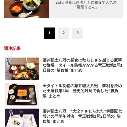
2日目昼食は両者とも仁和寺で人気の
「湯葉うどん」
1
2
3
関連記事
藤井聡太八冠の昼食は秋らしさを感じる豪華
な御膳 タイトル防衛がかかる竜王戦第2局1
日目の“勝負飯”まとめ
全タイトル制覇の藤井聡太八冠 勝利を決め
た王座戦第4局 歴史的対局で食した“勝負
飯”まとめ
藤井聡太八冠 “大泣きさせられた”伊藤匠七
段との同学年対決 竜王戦第1局2日間の“勝
負飯”まとめ