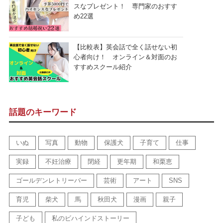
スなプレゼント！ 専門家のおすす
め22選
【比較表】英会話で全く話せない初
心者向け！ オンライン＆対面のお
すすめスクール紹介
話題のキーワード
いぬ
写真
動物
保護犬
子育て
仕事
実録
不妊治療
閉経
更年期
和栗恵
ゴールデンレトリーバー
芸術
アート
SNS
育児
柴犬
馬
秋田犬
漫画
親子
子ども
私のビハインドストーリー