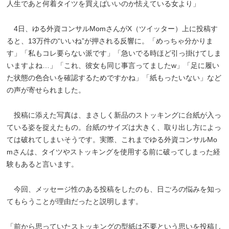
人生であと何着タイツを買えばいいのか怯えている女より」
4日、ゆる外資コンサルMomさんがX（ツイッター）上に投稿す
ると、13万件の“いいね”が押される反響に。「めっちゃ分かりま
す」「私もコレ要らない派です」「急いでる時ほど引っ掛けてしま
いますよね…」「これ、彼女も同じ事言ってましたw」「足に履い
た状態の色合いを確認するためですかね」「紙もったいない」など
の声が寄せられました。
投稿に添えた写真は、まさしく新品のストッキングに台紙が入っ
ている姿を捉えたもの。台紙のサイズは大きく、取り出し方によっ
ては破れてしまいそうです。実際、これまでゆる外資コンサルMo
mさんは、タイツやストッキングを使用する前に破ってしまった経
験もあると言います。
今回、メッセージ性のある投稿をしたのも、日ごろの悩みを知っ
てもらうことが理由だったと説明します。
「前から思っていたストッキングの型紙は不要という思いを投稿し