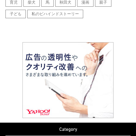
育児
柴犬
馬
秋田犬
漫画
親子
子ども
私のビハインドストーリー
Category