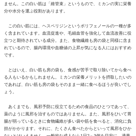
ません。この白い筋は「維管束」というもので、ミカンの実に栄養
分や水分を運ぶ役割があります。
この白い筋には、ヘスペリジンというポリフェノールの一種が多
く含まれています。血流促進や、毛細血管を強化して血流改善に役
立つと期待されている成分。また、食物繊維も房の袋と同様に含ま
れているので、腸内環境や血糖値の上昇が気になる人にはおすすめ
です。
とはいえ、白い筋も房の袋も、食感が苦手で取り除いてから食べ
る人もいるかもしれません。ミカンの栄養メリットを摂取したいの
であれば、白い筋も房の袋もそのまま一緒に食べるほうが良いでし
ょう。
あくまでも、風邪予防に役立てるための食品のひとつであって、
薬のように風邪を治すものではありません。また、風邪をひいて胃
腸が弱っているときに食物繊維が多い袋や筋を食べると、消化に負
担がかかります。それに、たくさん食べたからといって風邪をひか
ないとはいえません。一般的な成人なら1日2～3個を目安に、適量