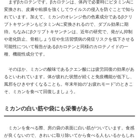
まずβカロテンです。βカロテンは、体内で必要時にビタミンAに
変換され、皮膚や粘膜を強くしてウイルスの侵入を防ぐことで知ら
れています。加えて、ミカンのオレンジ色の色素成分であるβクリ
プトキサンチンもビタミンAに変換されるので、ダブル効果に期
待。ちなみにβクリプトキサンチンは、近年の研究で、発がん抑制
や老化防止、骨粗しょう症や生活習慣病の発症リスクを低下させる
可能性について報告があるβカロテンと同様のカロテノイドの一
種、機能性成分です。
そのほか、ミカンの酸味であるクエン酸には疲労回復の効果があ
るといわれています。体が疲れた状態が続くと免疫機能が低下し、
風邪をひきやすくなることも。年末年始の“お疲れモード”のときこ
そ、ミカンを食べて回復しましょう。
ミカンの白い筋や袋にも栄養がある
ミカンを食べる際、房の袋の表面に白い筋がついています。食感
が良くないので、きれいに取り除いてから食べる人もいるかもしれ