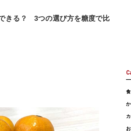
できる？ 3つの選び方を糖度で比
C
食
か
カ
お