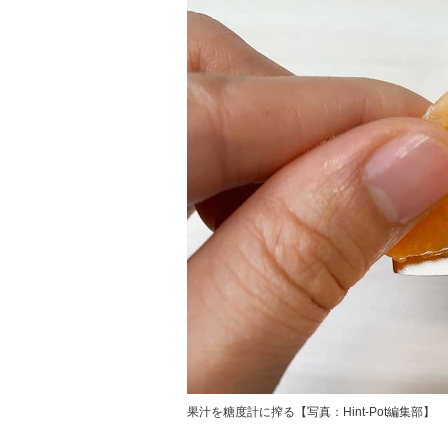
果汁を糖度計に搾る【写真：Hint-Pot編集部】