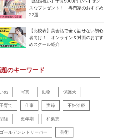
【結婚祝い】予算5000円でハイセン
スなプレゼント！ 専門家のおすすめ
22選
【比較表】英会話で全く話せない初心
者向け！ オンライン＆対面のおすす
めスクール紹介
話題のキーワード
いぬ
写真
動物
保護犬
子育て
仕事
実録
不妊治療
閉経
更年期
和栗恵
ゴールデンレトリーバー
芸術