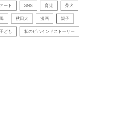
アート
SNS
育児
柴犬
馬
秋田犬
漫画
親子
子ども
私のビハインドストーリー