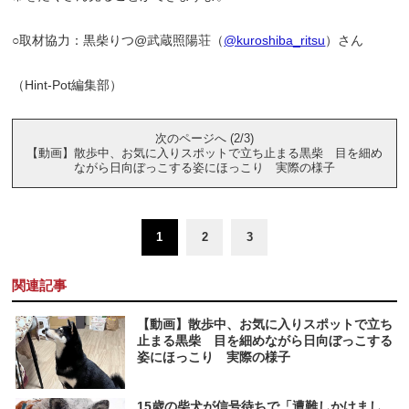
○取材協力：黒柴りつ@武蔵照陽荘（
@kuroshiba_ritsu
）さん
（Hint-Pot編集部）
次のページへ (2/3)
【動画】散歩中、お気に入りスポットで立ち止まる黒柴 目を細め
ながら日向ぼっこする姿にほっこり 実際の様子
1
2
3
関連記事
【動画】散歩中、お気に入りスポットで立ち
止まる黒柴 目を細めながら日向ぼっこする
姿にほっこり 実際の様子
15歳の柴犬が信号待ちで「遭難しかけまし