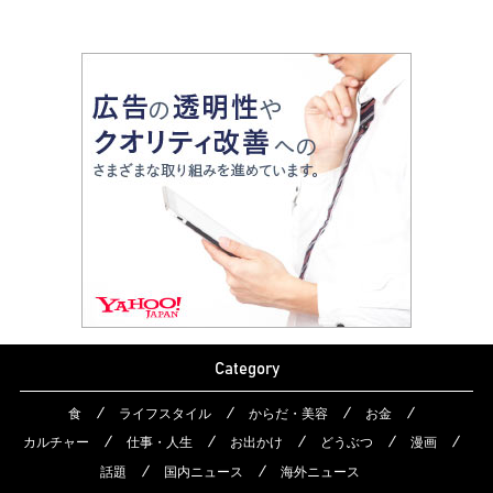
Category
食
ライフスタイル
からだ・美容
お金
カルチャー
仕事・人生
お出かけ
どうぶつ
漫画
話題
国内ニュース
海外ニュース