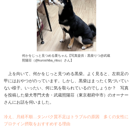
何かをじっと見つめる栗ちゃん【写真提供：黒柴りつ@武蔵
照陽荘（@kuroshiba_ritsu）さん】
上を向いて、何かをじっと見つめる黒柴。よく見ると、左前足の
甲にはおやつがのっています。しかし、黒柴はまったく気づいてい
ない様子。いったい、何に気を取られているのでしょうか？ 写真
を投稿した柴犬専門犬舎・武蔵照陽荘（東京都府中市）のオーナー
さんにお話を伺いました。
冷え、月経不順…タンパク質不足はトラブルの原因 多くの女性に
プロテイン摂取をおすすめする理由