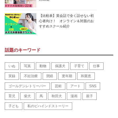
【比較表】英会話で全く話せない初
心者向け！ オンライン＆対面のお
すすめスクール紹介
話題のキーワード
いぬ
写真
動物
保護犬
子育て
仕事
実録
不妊治療
閉経
更年期
和栗恵
ゴールデンレトリーバー
芸術
アート
SNS
育児
柴犬
馬
秋田犬
漫画
親子
子ども
私のビハインドストーリー