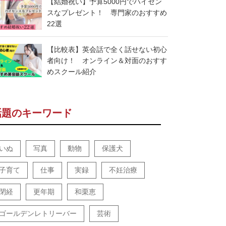
【結婚祝い】予算5000円でハイセン
スなプレゼント！ 専門家のおすすめ
22選
【比較表】英会話で全く話せない初心
者向け！ オンライン＆対面のおすす
めスクール紹介
話題のキーワード
いぬ
写真
動物
保護犬
子育て
仕事
実録
不妊治療
閉経
更年期
和栗恵
ゴールデンレトリーバー
芸術