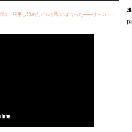
漫
相談、服用し始めたピルが私には合った――サッカー・
国