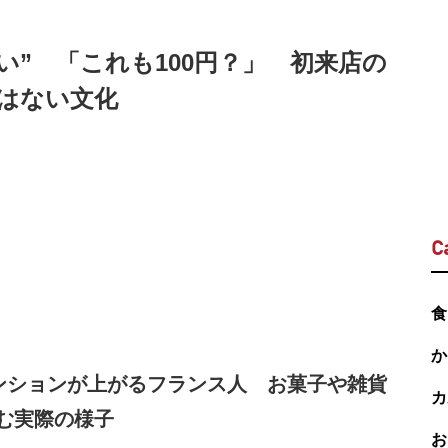
い” 「これも100円？」 初来店の
はない文化
C
食
か
テンションが上がるフランス人 お菓子や雑貨
カ
む実際の様子
お