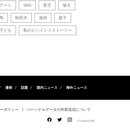
アート
SNS
育児
柴犬
馬
秋田犬
漫画
親子
子ども
私のビハインドストーリー
漫画
話題
国内ニュース
海外ニュース
ーポリシー
パーソナルデータの外部送信について
© Creative2 2022