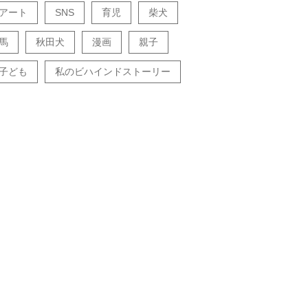
アート
SNS
育児
柴犬
馬
秋田犬
漫画
親子
子ども
私のビハインドストーリー