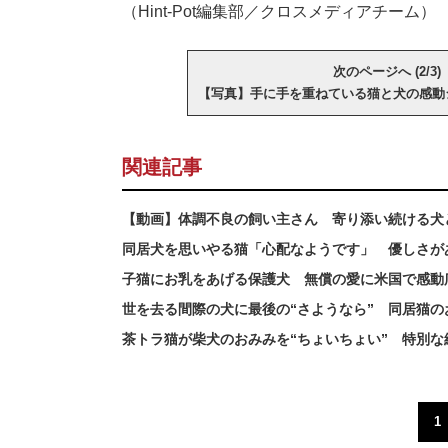
（Hint-Pot編集部／クロスメディアチーム）
次のページへ (2/3)
【写真】手に手を重ねている猫と犬の感動
関連記事
【動画】体調不良の飼い主さん 寄り添い続ける犬
同居犬を思いやる猫「心配なようです」 優しさが
子猫にお乳をあげる保護犬 無償の愛に米国で感動
世を去る間際の犬に最後の“さようなら” 同居猫
茶トラ猫が柴犬のおみみを“ちょいちょい” 特別な
1