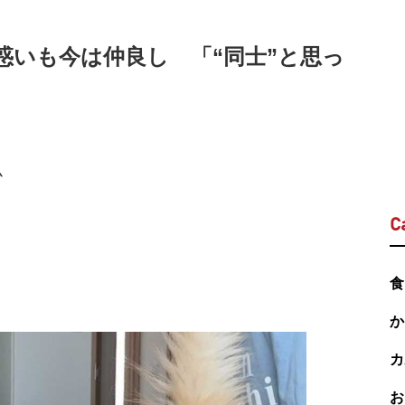
惑いも今は仲良し 「“同士”と思っ
ム
C
食
か
カ
お