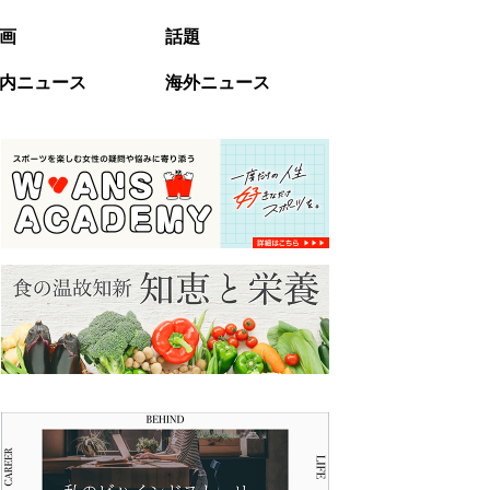
画
話題
内ニュース
海外ニュース