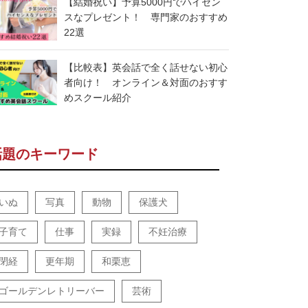
【結婚祝い】予算5000円でハイセン
スなプレゼント！ 専門家のおすすめ
22選
【比較表】英会話で全く話せない初心
者向け！ オンライン＆対面のおすす
めスクール紹介
話題のキーワード
いぬ
写真
動物
保護犬
子育て
仕事
実録
不妊治療
閉経
更年期
和栗恵
ゴールデンレトリーバー
芸術