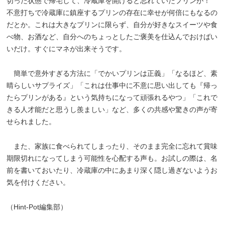
切った状態で帰宅して、冷蔵庫を開けると忘れていたプリンが！
不意打ちで冷蔵庫に鎮座するプリンの存在に幸せが何倍にもなるの
だとか。これは大きなプリンに限らず、自分が好きなスイーツや食
べ物、お酒など、自分へのちょっとしたご褒美を仕込んでおけばい
いだけ。すぐにマネが出来そうです。
簡単で意外すぎる方法に「でかいプリンは正義」「なるほど、素
晴らしいサプライズ」「これは仕事中に不意に思い出しても『帰っ
たらプリンがある』という気持ちになって頑張れるやつ」「これで
きる人才能だと思うし羨ましい」など、多くの共感や驚きの声が寄
せられました。
また、家族に食べられてしまったり、そのまま完全に忘れて賞味
期限切れになってしまう可能性を心配する声も。お試しの際は、名
前を書いておいたり、冷蔵庫の中にあまり深く隠し過ぎないようお
気を付けください。
（Hint-Pot編集部）