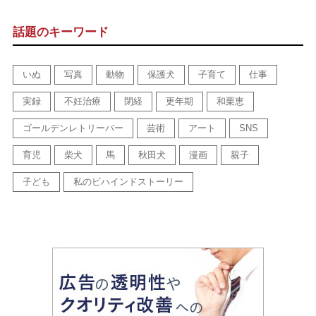
話題のキーワード
いぬ
写真
動物
保護犬
子育て
仕事
実録
不妊治療
閉経
更年期
和栗恵
ゴールデンレトリーバー
芸術
アート
SNS
育児
柴犬
馬
秋田犬
漫画
親子
子ども
私のビハインドストーリー