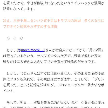
を置くだけで、幸せが倍以上になったというライフハックな漫画が
話題になっています。
冷え、月経不順…タンパク質不足はトラブルの原因 多くの女性に
プロテイン摂取をおすすめする理由
◇ ◇ ◇
じじぃ(
@mochimochi__i
)さんが社会人になってから「月に2回」
は行っているという、セルフメンタルケア術。残業で疲れた夜は、
帰りがけに大好きな大きいプリンを買って帰るのだそうです。
しかし、じじぃさんはすぐには食べません。そのまま自宅の冷蔵
庫にプリンを入れて、その晩は床につきます。こうして、「プリン
を買った」という記憶を消すのが、このテクニックの一番大切なポ
イント。
そして、翌日――夕飯を作る気力が出ないほど、クタクタに疲れ