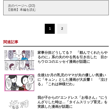
次のページへ (2/2)
【漫画】本編を読む
1
2
関連記事
家事分担どうしてる？ 「頼んでくれたらや
るのに」系の夫のやる気を引き出した 目か
らウロコのエッセイ漫画が話題に
生後1か月の乳児のママが夫の優しい気遣い
に「キュン」とした漫画が大反響！ 「泣け
る」「これは神様だわ」
我が子からの“エンドレス「お母さん」”にう
んざりした時は…「タイムスリップ育児」を
実践した漫画が話題に