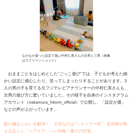
なかなか凝った設定で遊ぶ中村仁美さんの次男と三男（画像
はスクリーンショット）
おままごとをはじめとした“ごっこ遊び”では、子どもが考えた細
かい設定に感心したり、笑ってしまったりすることがあります。3
人の男の子を育てる元フジテレビアナウンサーの中村仁美さんも、
次男の遊び方に驚いていました。その様子を自身のインスタグラム
アカウント（nakamura_hitomi_official）で公開し、「設定が通」
などの声が上がっています。
髪の嫌なにおいを解消！ 大切なのは“シャンプー前”…美容師が教
える正しい「ヘアケア」――特集「夏の汗対策」