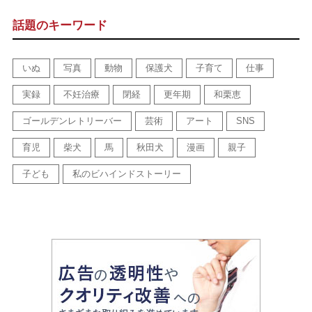
話題のキーワード
いぬ
写真
動物
保護犬
子育て
仕事
実録
不妊治療
閉経
更年期
和栗恵
ゴールデンレトリーバー
芸術
アート
SNS
育児
柴犬
馬
秋田犬
漫画
親子
子ども
私のビハインドストーリー