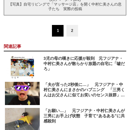
【写真】自宅リビングで「マッサージ店」を開く中村仁美さんの息
子たち 実際の投稿
1
2
関連記事
3児の母の嘆きに応援が殺到 元フジアナ・
中村仁美さんが散らかり放題の自宅に「嘘だ
ろ」
「夫が言った2秒後に…」 元フジアナ・中
村仁美さんにまさかのハプニング 「三男く
んはお父さんに似てお笑いのセンス抜群」と
話題
「お願い…」 元フジアナ・中村仁美さんが
三男にお手上げ状態 子育て“あるある”に共
感殺到