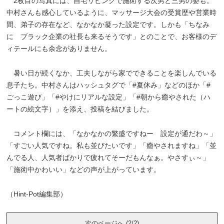
2枚目の写真には、自宅リビングで施術する次男と三男の姿も。
中村さんも感心しているように、マッサージ大会の受賞歴や営業時
間、弟子の存在など、なかなか凝った設定です。しかも「ちなみ
に ブラック企業の社長も来るそうです」とのことで、お客様のデ
ィテールにも余念がありません。
暑い日が続くなか、工夫しながら家でできることを楽しんでいる
息子たち。中村さんはハッシュタグで「#夏休み」などのほか「#
ごっこ遊び」「#やけにリアルな設定」「#朝から癒やされた（ハ
ートの絵文字）」を添え、投稿を結びました。
コメント欄には、「なかなかの繁盛ですねー 設定が通だわ～」
「すごい人気ですね。私も並びたいです」「癒やされますね」「並
んでる人、人気者ばかりで疲れてそーだもんなぁ。やさすぃ～」
「施術中かわいい」などの声が上がっています。
（Hint-Pot編集部）
次のページへ (2/2)