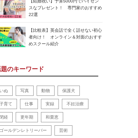
【結婚祝い】予算5000円でハイセン
スなプレゼント！ 専門家のおすすめ
22選
【比較表】英会話で全く話せない初心
者向け！ オンライン＆対面のおすす
めスクール紹介
話題のキーワード
いぬ
写真
動物
保護犬
子育て
仕事
実録
不妊治療
閉経
更年期
和栗恵
ゴールデンレトリーバー
芸術