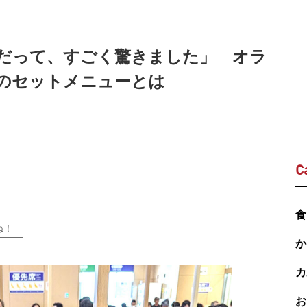
だって、すごく驚きました」 オラ
のセットメニューとは
C
食
ね！
か
カ
お