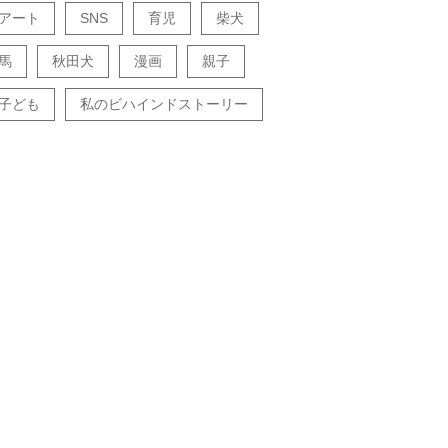
アート
SNS
育児
柴犬
馬
秋田犬
漫画
親子
子ども
私のビハインドストーリー