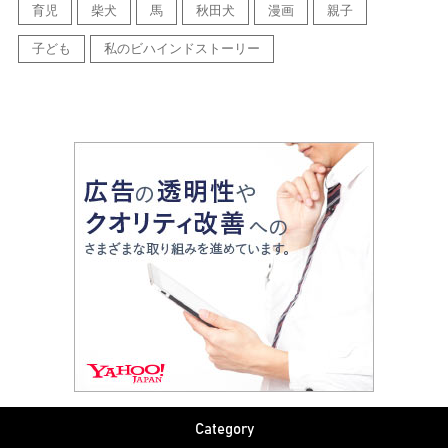
育児
柴犬
馬
秋田犬
漫画
親子
子ども
私のビハインドストーリー
Category