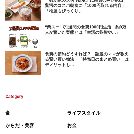
「我が家の180円朝定」に絶賛の声が続出
驚愕のコスパ朝食に「1000円取れる内容」
「松屋もびっくり」
“業スー”で1週間の食費1000円生活 約9万
人が驚いた実態とは「生活の叡智や…」
食費の節約どうすれば？ 話題のママが教え
る賢い買い物法 「特売日のまとめ買い」は
デメリットも…
Category
食
ライフスタイル
からだ・美容
お金