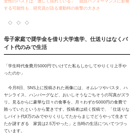
女性のバストは「激しく揺れている」 競技パフォーマンスに影響
する可能性も…研究員が語る運動時の衝撃の大きさ
◇ ◇ ◇
母子家庭で奨学金を借り大学進学、仕送りはなくバ
イト代のみで生活
「学生時代食費月5000円でいけてた私もしかしてやりくり上手や
ったのか」
今月8日、SNS上に投稿された画像には、オムレツやパスタ、ハ
ヤシライス、ハンバーグなど、おいしそうなごちそうの写真がズラ
リ。見るからに豪華な日々の食事を、月々わずか5000円の食費で
賄っていたというから驚きです。投稿者は続く投稿で、「仕送りな
しバイト代8万のみでやりくりしてたからまじでどうやって生きて
たか謎すぎる 家賃は2.5万やった」と当時の生活についてつづっ
ています。