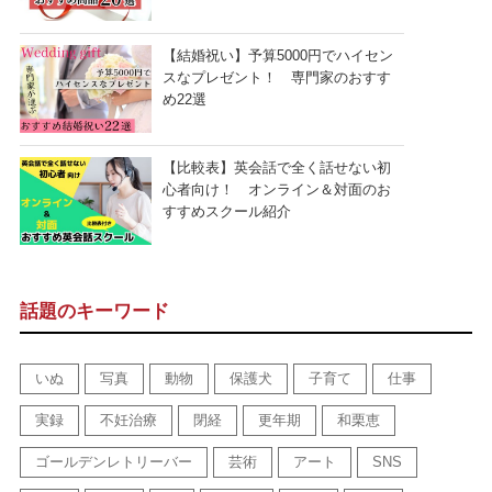
【結婚祝い】予算5000円でハイセン
スなプレゼント！ 専門家のおすす
め22選
【比較表】英会話で全く話せない初
心者向け！ オンライン＆対面のお
すすめスクール紹介
話題のキーワード
いぬ
写真
動物
保護犬
子育て
仕事
実録
不妊治療
閉経
更年期
和栗恵
ゴールデンレトリーバー
芸術
アート
SNS