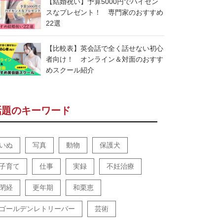
【結婚祝い】予算5000円でハイセン
スなプレゼント！ 専門家のおすすめ
22選
【比較表】英会話で全く話せない初心
者向け！ オンライン＆対面のおすす
めスクール紹介
話題のキーワード
いぬ
写真
動物
保護犬
子育て
仕事
実録
不妊治療
閉経
更年期
和栗恵
ゴールデンレトリーバー
芸術