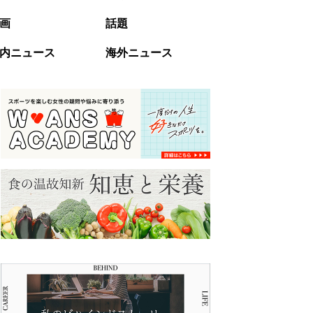
画
話題
内ニュース
海外ニュース