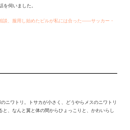
話を伺いました。
相談、服用し始めたピルが私には合った――サッカー・
のニワトリ。トサカが小さく、どうやらメスのニワトリ
ると、なんと翼と体の間からひょっこりと、かわいらし