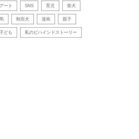
アート
SNS
育児
柴犬
馬
秋田犬
漫画
親子
子ども
私のビハインドストーリー