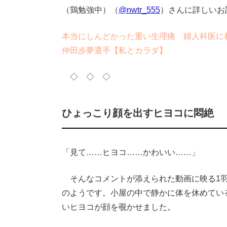
（鶏勉強中）（
@nwtr_555
）さんに詳しいお
本当にしんどかった重い生理痛 婦人科医に
仲田歩夢選手【私とカラダ】
◇ ◇ ◇
ひょっこり顔を出すヒヨコに悶絶
「見て……ヒヨコ……かわいい……」
そんなコメントが添えられた動画に映る1羽
のようです。小屋の中で静かに体を休めてい
いヒヨコが顔を覗かせました。