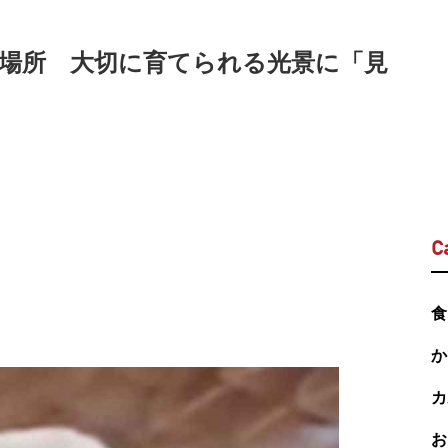
場所 大切に育てられる光景に「見
C
食
か
カ
お