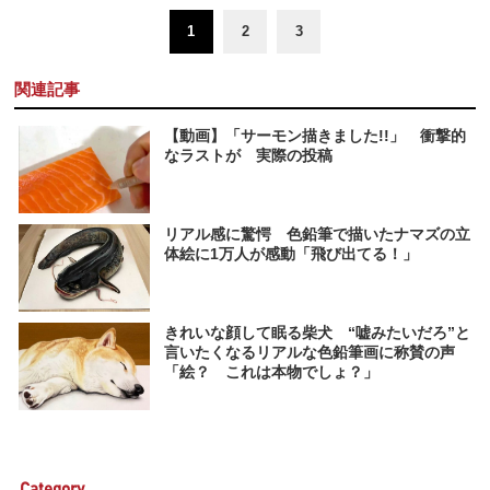
1
2
3
関連記事
【動画】「サーモン描きました!!」 衝撃的
なラストが 実際の投稿
リアル感に驚愕 色鉛筆で描いたナマズの立
体絵に1万人が感動「飛び出てる！」
きれいな顔して眠る柴犬 “嘘みたいだろ”と
言いたくなるリアルな色鉛筆画に称賛の声
「絵？ これは本物でしょ？」
Category