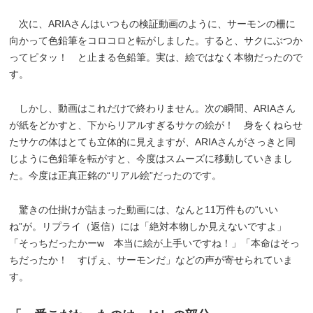
次に、ARIAさんはいつもの検証動画のように、サーモンの柵に
向かって色鉛筆をコロコロと転がしました。すると、サクにぶつか
ってピタッ！ と止まる色鉛筆。実は、絵ではなく本物だったので
す。
しかし、動画はこれだけで終わりません。次の瞬間、ARIAさん
が紙をどかすと、下からリアルすぎるサケの絵が！ 身をくねらせ
たサケの体はとても立体的に見えますが、ARIAさんがさっきと同
じように色鉛筆を転がすと、今度はスムーズに移動していきまし
た。今度は正真正銘の“リアル絵”だったのです。
驚きの仕掛けが詰まった動画には、なんと11万件もの“いい
ね”が。リプライ（返信）には「絶対本物しか見えないですよ」
「そっちだったかーw 本当に絵が上手いですね！」「本命はそっ
ちだったか！ すげぇ、サーモンだ」などの声が寄せられていま
す。