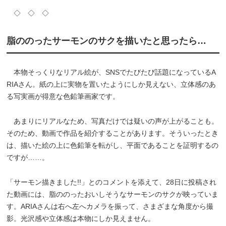
◇ ◇ ◇
脂ののったサーモンのサクを描いたと思ったら…
本物そっくりなリアル絵が、SNSでたびたび話題になっているA
RIAさん。紙の上に実物を置いたようにしか見えない、立体感のあ
る写実画が得意な色鉛筆画家です。
あまりにリアルなため、写真だけでは疑いの声が上がることも。
そのため、動画で作品を紹介することがあります。そういったとき
は、描いた絵の上に色鉛筆を転がし、平面であることを証明するの
ですが……。
「サーモン描きました!!」とのコメントを添えて、28日に投稿され
た動画には、脂ののったおいしそうなサーモンのサクが映っていま
す。ARIAさんは右へ左へカメラを振って、さまざまな角度から撮
影。光沢感や立体感は本物にしか見えません。