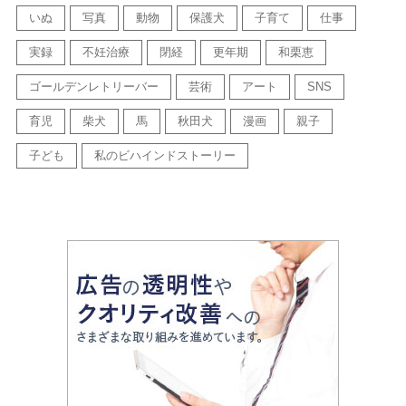
いぬ
写真
動物
保護犬
子育て
仕事
実録
不妊治療
閉経
更年期
和栗恵
ゴールデンレトリーバー
芸術
アート
SNS
育児
柴犬
馬
秋田犬
漫画
親子
子ども
私のビハインドストーリー