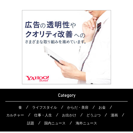
Category
食
ライフスタイル
からだ・美容
お金
カルチャー
仕事・人生
お出かけ
どうぶつ
漫画
話題
国内ニュース
海外ニュース