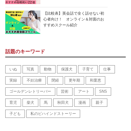
【比較表】英会話で全く話せない初
心者向け！ オンライン＆対面のお
すすめスクール紹介
話題のキーワード
いぬ
写真
動物
保護犬
子育て
仕事
実録
不妊治療
閉経
更年期
和栗恵
ゴールデンレトリーバー
芸術
アート
SNS
育児
柴犬
馬
秋田犬
漫画
親子
子ども
私のビハインドストーリー