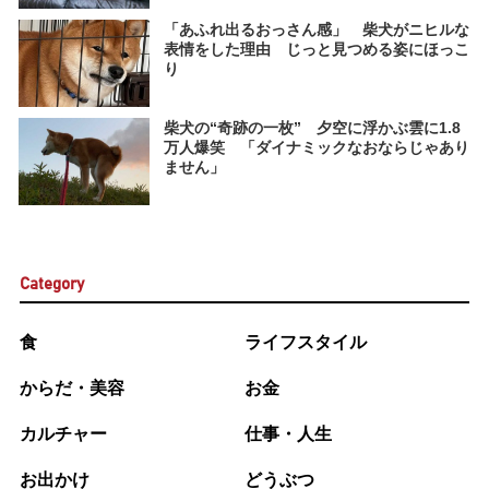
「あふれ出るおっさん感」 柴犬がニヒルな
表情をした理由 じっと見つめる姿にほっこ
り
柴犬の“奇跡の一枚” 夕空に浮かぶ雲に1.8
万人爆笑 「ダイナミックなおならじゃあり
ません」
Category
食
ライフスタイル
からだ・美容
お金
カルチャー
仕事・人生
お出かけ
どうぶつ