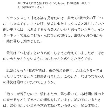
飼い主さんに体を預けているつむちゃん【写真提供：柴犬 つ
む（@sbtum1）さん】
リラックスして甘える姿を見せたのは、柴犬で3歳の女の子「つ
む」ちゃんです。小さい頃、柴犬に似たミックス犬と暮らしていた
飼い主さんは、お迎えするなら柴犬がいいと思っていたそう。イン
ターネットで見たつむちゃんにひとめ惚れし、生後2か月の頃から
一緒に暮らし始めました。
最初は「つむぎ」という名前にしようと考えていましたが、ほか
のいぬとかぶらないようにつむちゃんと名付けたそうです。
話題になった4枚の写真は、夜の散歩を終え、ごはんを食べてま
ったりしているときに撮影されました。このとき、なぜつむちゃん
の体勢は崩れていたのでしょうか。
「抱っこが苦手なので、慣れるため、落ち着いている時間に膝の上
に乗せるなどして抱っこの練習をしています。足の間にいるとき
は、居心地がいい場所を求めて動いているせいか、変な体勢に。