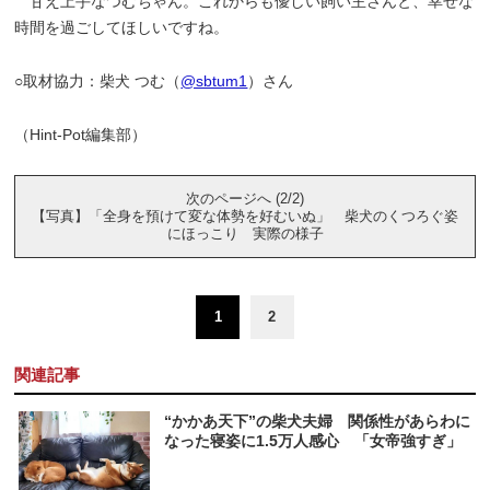
甘え上手なつむちゃん。これからも優しい飼い主さんと、幸せな
時間を過ごしてほしいですね。
○取材協力：柴犬 つむ（
@sbtum1
）さん
（Hint-Pot編集部）
次のページへ (2/2)
【写真】「全身を預けて変な体勢を好むいぬ」 柴犬のくつろぐ姿
にほっこり 実際の様子
1
2
関連記事
“かかあ天下”の柴犬夫婦 関係性があらわに
なった寝姿に1.5万人感心 「女帝強すぎ」