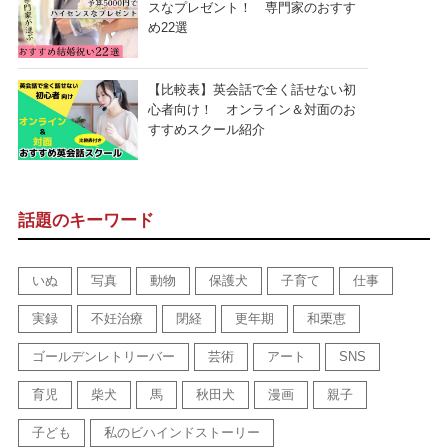
スなプレゼント！ 専門家のおすす
め22選
【比較表】英会話で全く話せない初
心者向け！ オンライン＆対面のお
すすめスクール紹介
話題のキーワード
いぬ
写真
動物
保護犬
子育て
仕事
実録
不妊治療
閉経
更年期
和栗恵
ゴールデンレトリーバー
芸術
アート
SNS
育児
柴犬
馬
秋田犬
漫画
親子
子ども
私のビハインドストーリー