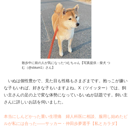
散歩中に前の人が気になったつむちゃん【写真提供：柴犬 つ
む（@sbtum1）さん】
いぬは個性豊かで、見た目も性格もさまざまです。抱っこが嫌い
な子もいれば、好きな子もいますよね。X（ツイッター）では、飼
い主さんの足の上で変な体勢になっているいぬが話題です。飼い主
さんに詳しいお話を伺いました。
本当にしんどかった重い生理痛 婦人科医に相談、服用し始めたピ
ルが私には合った――サッカー・仲田歩夢選手【私とカラダ】