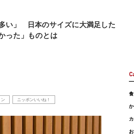
多い」 日本のサイズに大満足した
かった」ものとは
C
食
メン
ニッポンいいね！
か
カ
お