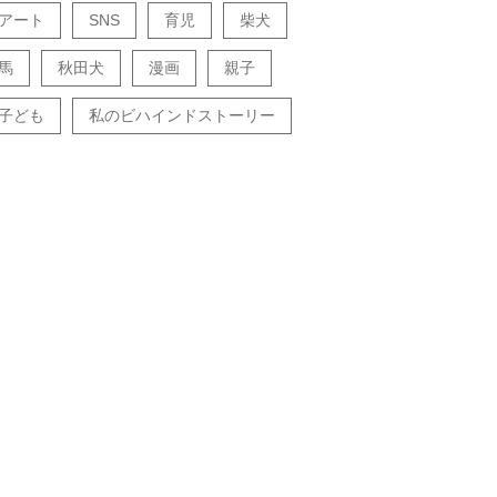
アート
SNS
育児
柴犬
馬
秋田犬
漫画
親子
子ども
私のビハインドストーリー