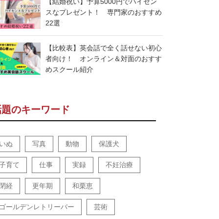
【結婚祝い】予算5000円でハイセン
スなプレゼント！ 専門家のおすすめ
22選
【比較表】英会話で全く話せない初心
者向け！ オンライン＆対面のおすす
めスクール紹介
話題のキーワード
いぬ
写真
動物
保護犬
子育て
仕事
実録
不妊治療
閉経
更年期
和栗恵
ゴールデンレトリーバー
芸術