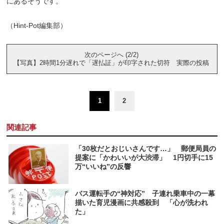
にあるそうです。
（Hint-Pot編集部）
次のページへ (2/2)
【写真】2時間1分遅れで「遅払証」が印字された切符 実際の投稿
1
2
関連記事
「30枚だとおじいさんです…」 郵便局員の
提案に「かわいいが大渋滞」 1円切手に15
万“いいね”の反響
バス運転手の“神対応” 子連れ乗車中の一幕
描いた育児漫画に共感殺到 「心が洗われ
た」