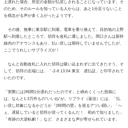
上遅れた場合、所定の金額が払戻しされることになっています。そ
のため、そのルールを知っている人からは、あと1分足りないこと
を残念がる声が多く上がったようです。
その後、無事に東京駅に到着。電車を乗り換えて、目的地の上野
駅へ到着したところで、切符を改札に通しました。岡口さんは新幹
線内のアナウンスもあり、払い戻しは期待していませんでしたが、
ここでうれしいサプライズが！
なんと自動改札に入れた切符は吸い込まれずに出てきたそう。そ
して、切符の左端には、「-2-8 13:04 東京 遅払証」と印字されて
いたのです。
「実際には2時間1分遅れだったのです」と締めくくった投稿に
は、なんと1.3万件もの“いいね”が。リプライ（返信）には、「払
い戻し対象になるかどうか『2時間の壁』を巡るアツい闘い」「へ
ぇ、遅延していると切符が戻ってくるんだ！ 初めて知りました」
「奇跡の大逆転劇！」など、さまざまな声が寄せられています。