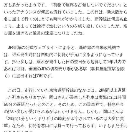
方も多かったようです。『荷物で座席を占領しないでください』と
いったアナウンスが何度も流れていました。この日は、新大阪から
名古屋まで行くのにとても時間がかかりました。新幹線は何度も止
まり、止まっては徐行で進むというのを繰り返していましたが、名
古屋を過ぎると通常の速度になりましたね」
JR東海の公式ウェブサイトによると、新幹線の自動改札機で
は、遅延発生時には自動的に切符が手元に戻るようになっていま
す。払い戻しは、遅れが発生した日の翌日から起算して1年以内で
あれば可能。全国のJRの切符売り場がある駅（駅員無配置駅を除
く）に提出すればOKです。
この日、走行していた東海道新幹線のなかには、2時間以上遅延
した列車もありますが、岡口さんが乗車した列車は実際には1時間
58分の遅延だったとのこと。そのため、この乗車券で、特急料金
の払い戻しが受けられるかはわかりません。しかし、岡口さんは
「2時間1分というギリギリの時刻が印字されているのは大変に貴
重」なため、切符を窓口には持って行っておらず、いまもまだ手元