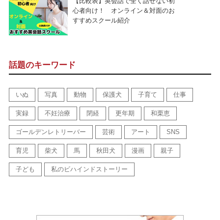
【比較表】英会話で全く話せない初
心者向け！ オンライン＆対面のお
すすめスクール紹介
話題のキーワード
いぬ
写真
動物
保護犬
子育て
仕事
実録
不妊治療
閉経
更年期
和栗恵
ゴールデンレトリーバー
芸術
アート
SNS
育児
柴犬
馬
秋田犬
漫画
親子
子ども
私のビハインドストーリー