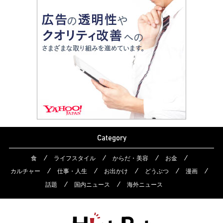
Category
食
ライフスタイル
からだ・美容
お金
カルチャー
仕事・人生
お出かけ
どうぶつ
漫画
話題
国内ニュース
海外ニュース