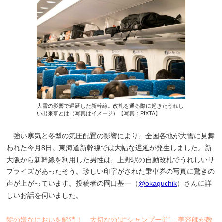
大雪の影響で遅延した新幹線。改札を通る際に起きたうれし
い出来事とは（写真はイメージ）【写真：PIXTA】
強い寒気と冬型の気圧配置の影響により、全国各地が大雪に見舞
われた今月8日。東海道新幹線では大幅な遅延が発生しました。新
大阪から新幹線を利用した男性は、上野駅の自動改札でうれしいサ
プライズがあったそう。珍しい印字がされた乗車券の写真に驚きの
声が上がっています。投稿者の岡口基一（
@okaguchik
）さんに詳
しいお話を伺いました。
髪の嫌なにおいを解消！ 大切なのは“シャンプー前”…美容師が教