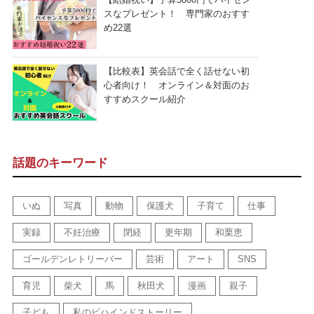
スなプレゼント！ 専門家のおすす
め22選
【比較表】英会話で全く話せない初
心者向け！ オンライン＆対面のお
すすめスクール紹介
話題のキーワード
いぬ
写真
動物
保護犬
子育て
仕事
実録
不妊治療
閉経
更年期
和栗恵
ゴールデンレトリーバー
芸術
アート
SNS
育児
柴犬
馬
秋田犬
漫画
親子
子ども
私のビハインドストーリー