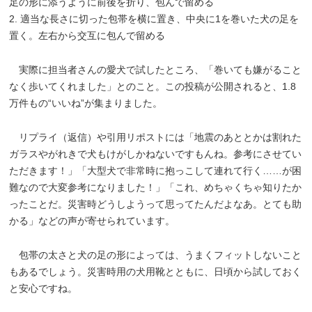
足の形に添うように前後を折り、包んで留める
2. 適当な長さに切った包帯を横に置き、中央に1を巻いた犬の足を
置く。左右から交互に包んで留める
実際に担当者さんの愛犬で試したところ、「巻いても嫌がること
なく歩いてくれました」とのこと。この投稿が公開されると、1.8
万件もの“いいね”が集まりました。
リプライ（返信）や引用リポストには「地震のあととかは割れた
ガラスやがれきで犬もけがしかねないですもんね。参考にさせてい
ただきます！」「大型犬で非常時に抱っこして連れて行く……が困
難なので大変参考になりました！」「これ、めちゃくちゃ知りたか
ったことだ。災害時どうしようって思ってたんだよなあ。とても助
かる」などの声が寄せられています。
包帯の太さと犬の足の形によっては、うまくフィットしないこと
もあるでしょう。災害時用の犬用靴とともに、日頃から試しておく
と安心ですね。