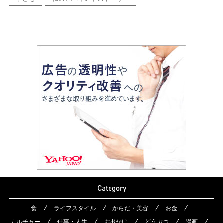
Category
食
ライフスタイル
からだ・美容
お金
カルチャー
仕事・人生
お出かけ
どうぶつ
漫画