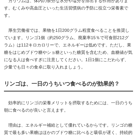
カリウムは、体内の余分な水分や塩分を排出する作用がありま
す。むくみや高血圧といった生活習慣病の予防に役立つ栄養素で
す。
厚生労働省では、果物を1日200グラム程度食べることを推奨し
ています。リンゴ1個（約250グラム、廃棄率15％で可食部212グ
ラム）は112キロカロリーで、エネルギーは低めです。ただし、果
糖をはじめブドウ糖やショ糖といった糖質を含むため、血糖値が気
になる人は食べすぎに注意してください。1日1個にこだわらず、
少量でも日々の食卓に取り入れましょう。
リンゴは、一日のうちいつ食べるのが効果的？
効率的にリンゴの栄養メリットを摂取するためには、一日のうち
朝に食べるのが良いと言えます。
理由は、エネルギー補給として優れているからです。リンゴの糖
質で最も多い果糖はほかのブドウ糖に比べると吸収が遅く、持続的