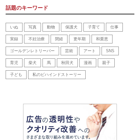
話題のキーワード
いぬ
写真
動物
保護犬
子育て
仕事
実録
不妊治療
閉経
更年期
和栗恵
ゴールデンレトリーバー
芸術
アート
SNS
育児
柴犬
馬
秋田犬
漫画
親子
子ども
私のビハインドストーリー