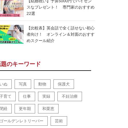
【結婚祝い】予算5000円でハイセン
スなプレゼント！ 専門家のおすすめ
22選
【比較表】英会話で全く話せない初心
者向け！ オンライン＆対面のおすす
めスクール紹介
話題のキーワード
いぬ
写真
動物
保護犬
子育て
仕事
実録
不妊治療
閉経
更年期
和栗恵
ゴールデンレトリーバー
芸術