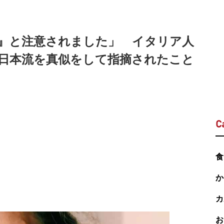
』と注意されました」 イタリア人
 日本流を真似をして指摘されたこと
C
食
か
カ
お