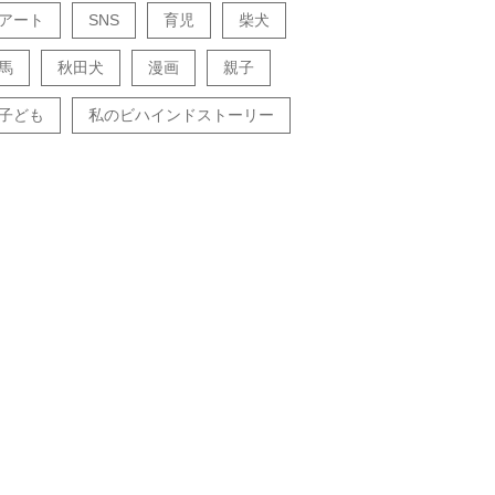
アート
SNS
育児
柴犬
馬
秋田犬
漫画
親子
子ども
私のビハインドストーリー