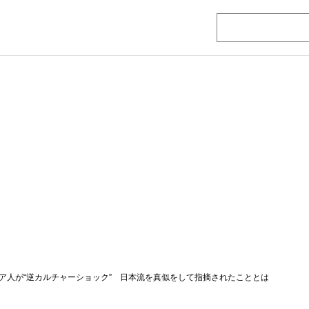
ア人が“逆カルチャーショック” 日本流を真似をして指摘されたこととは