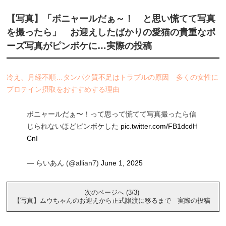
【写真】「ボニャールだぁ～！ と思い慌てて写真
を撮ったら」 お迎えしたばかりの愛猫の貴重なポ
ーズ写真がピンボケに…実際の投稿
冷え、月経不順…タンパク質不足はトラブルの原因 多くの女性に
プロテイン摂取をおすすめする理由
ボニャールだぁ〜！って思って慌てて写真撮ったら信
じられないほどピンボケした
pic.twitter.com/FB1dcdH
CnI
— らいあん (@allian7)
June 1, 2025
次のページへ (3/3)
【写真】ムウちゃんのお迎えから正式譲渡に移るまで 実際の投稿