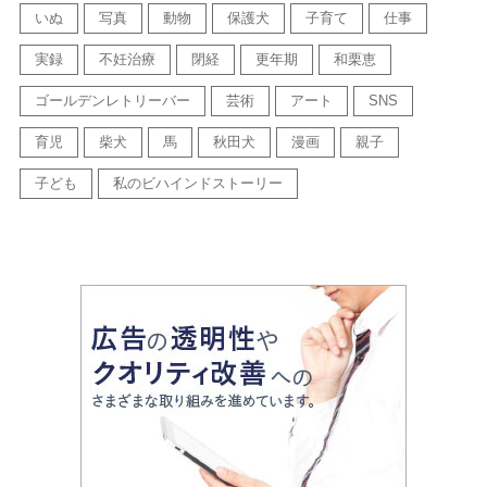
いぬ
写真
動物
保護犬
子育て
仕事
実録
不妊治療
閉経
更年期
和栗恵
ゴールデンレトリーバー
芸術
アート
SNS
育児
柴犬
馬
秋田犬
漫画
親子
子ども
私のビハインドストーリー