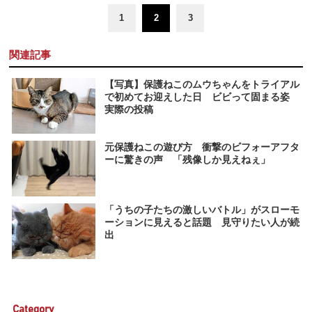
1
2
3
関連記事
【写真】保護ねこのムウちゃんをトライアル
で初めてお迎えした日 ビビって固まる姿
実際の投稿
元保護ねこの遊び方 衝撃のビフォーアフタ
ーに驚きの声 「残像しか見えねぇ」
「うちの子たちの激しいバトル」がスローモ
ーションに見えると話題 見守りたい人が続
出
Category