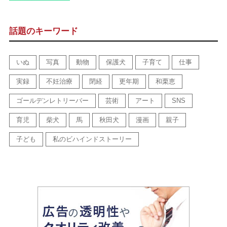
話題のキーワード
いぬ
写真
動物
保護犬
子育て
仕事
実録
不妊治療
閉経
更年期
和栗恵
ゴールデンレトリーバー
芸術
アート
SNS
育児
柴犬
馬
秋田犬
漫画
親子
子ども
私のビハインドストーリー