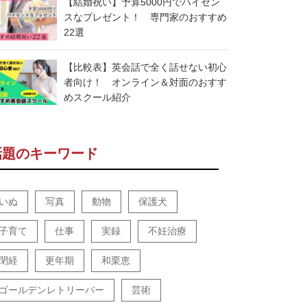
【結婚祝い】予算5000円でハイセン
スなプレゼント！ 専門家のおすすめ
22選
【比較表】英会話で全く話せない初心
者向け！ オンライン＆対面のおすす
めスクール紹介
話題のキーワード
いぬ
写真
動物
保護犬
子育て
仕事
実録
不妊治療
閉経
更年期
和栗恵
ゴールデンレトリーバー
芸術