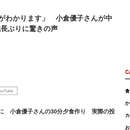
がわかります」 小倉優子さんが中
成長ぶりに驚きの声
C
ouTube
食
か
に 小倉優子さんの30分夕食作り 実際の投
カ
お