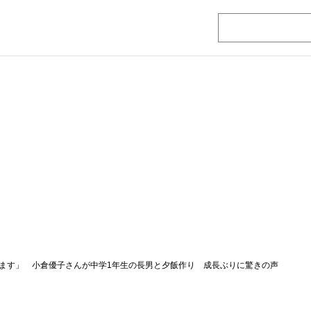
ます」 小倉優子さんが中学1年生の長男と夕飯作り 成長ぶりに驚きの声