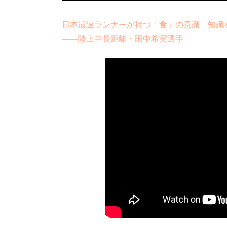
日本最速ランナーが持つ「食」の意識 知識
――陸上中長距離・田中希実選手