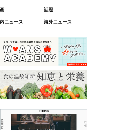
画
話題
内ニュース
海外ニュース