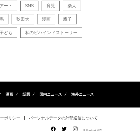
アート
SNS
育児
柴犬
馬
秋田犬
漫画
親子
子ども
私のビハインドストーリー
漫画
話題
国内ニュース
海外ニュース
ーポリシー
パーソナルデータの外部送信について
© Creative2 2022