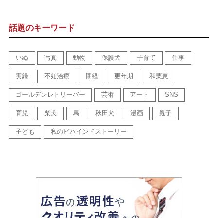
話題のキーワード
いぬ
写真
動物
保護犬
子育て
仕事
実録
不妊治療
閉経
更年期
和栗恵
ゴールデンレトリーバー
芸術
アート
SNS
育児
柴犬
馬
秋田犬
漫画
親子
子ども
私のビハインドストーリー