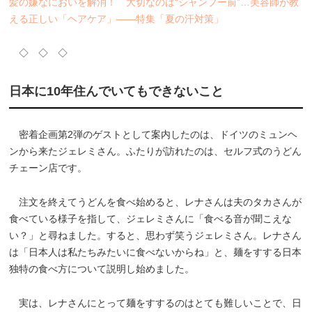
髪の嫌なにおいを解消！ 大切なのは“シャンプー前”…美容師が教
える正しい「ヘアケア」――特集「夏の汗対策」
◇ ◇ ◇
日本に10年住んでいてもできないこと
密着企画第2弾のゲストとして案内したのは、ドイツのミュンヘ
ンから来たジェレミさん。ふたりが訪れたのは、セルフ式のうどん
チェーン店です。
注文を終えてうどんを食べ始めると、レナさんは夫のタカさんが
食べている様子を指して、ジェレミさんに「食べる音が聞こえな
い？」と尋ねました。すると、思わず笑うジェレミさん。レナさん
は「日本人は私たちみたいに食べないからね」と、麺をすする日本
独特の食べ方について説明し始めました。
実は、レナさんにとって麺をすするのはとても難しいことで、日