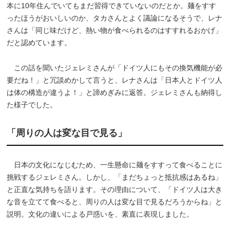
本に10年住んでいてもまだ習得できていないのだとか。麺をすす
ったほうがおいしいのか、タカさんとよく議論になるそうで、レナ
さんは「同じ味だけど、熱い物が食べられるのはすすれるおかげ」
だと認めています。
この話を聞いたジェレミさんが「ドイツ人にもその換気機能が必
要だね！」と冗談めかして言うと、レナさんは「日本人とドイツ人
は体の構造が違うよ！」と諦めぎみに返答。ジェレミさんも納得し
た様子でした。
「周りの人は変な目で見る」
日本の文化になじむため、一生懸命に麺をすすって食べることに
挑戦するジェレミさん。しかし、「まだちょっと抵抗感はあるね」
と正直な気持ちを語ります。その理由について、「ドイツ人は大き
な音を立てて食べると、周りの人は変な目で見るだろうからね」と
説明。文化の違いによる戸惑いを、素直に表現しました。