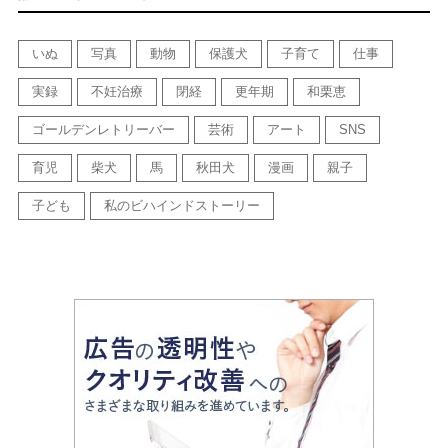
いぬ
写真
動物
保護犬
子育て
仕事
実録
不妊治療
閉経
更年期
和栗恵
ゴールデンレトリーバー
芸術
アート
SNS
育児
柴犬
馬
秋田犬
漫画
親子
子ども
私のビハインドストーリー